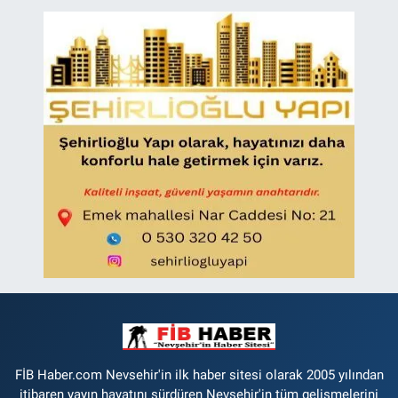
FİB Haber.com Nevsehir'in ilk haber sitesi olarak 2005 yılından
itibaren yayın hayatını sürdüren Nevşehir'in tüm gelişmelerini