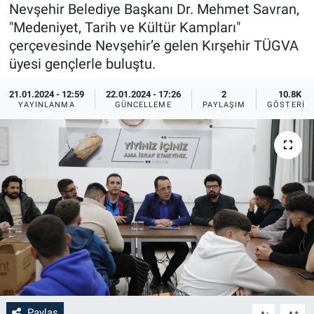
Nevşehir Belediye Başkanı Dr. Mehmet Savran,
Sağlık
İlan - Duyuru- Mesaj
İlan - Duyuru- Mesaj
"Medeniyet, Tarih ve Kültür Kampları"
çerçevesinde Nevşehir’e gelen Kırşehir TÜGVA
Yerel
Türkiye Gündemi
Türkiye Gündemi
üyesi gençlerle buluştu.
21.01.2024 - 12:59
22.01.2024 - 17:26
2
10.8K
Genel
Sizden Gelenler
Sizden Gelenler
YAYINLANMA
GÜNCELLEME
PAYLAŞIM
GÖSTERIM
Asayiş
Yaşam
Sağlık
Eğitim
Kültür
3.Sayfa
Medya
Paylaş
-
+