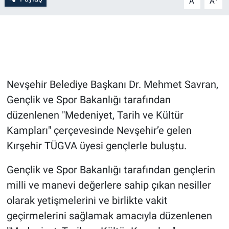
A
A
Bilim-Tek
Teknoloji
Röportaj
Nevşehir Belediye Başkanı Dr. Mehmet Savran,
Gençlik ve Spor Bakanlığı tarafından
Kayseri
düzenlenen "Medeniyet, Tarih ve Kültür
Niğde
Kampları" çerçevesinde Nevşehir’e gelen
Kırşehir TÜGVA üyesi gençlerle buluştu.
Aksaray
Gençlik ve Spor Bakanlığı tarafından gençlerin
Kırşehir
milli ve manevi değerlere sahip çıkan nesiller
olarak yetişmelerini ve birlikte vakit
Yerel
geçirmelerini sağlamak amacıyla düzenlenen