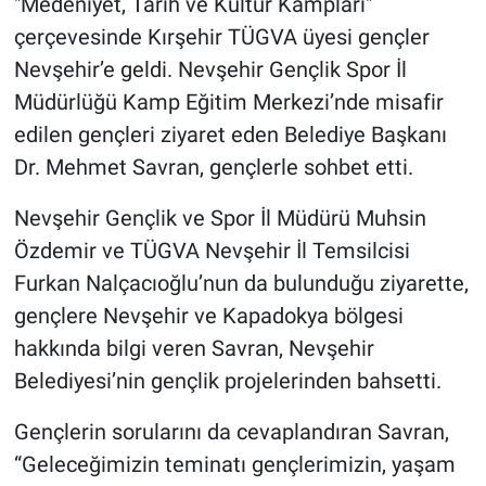
"Medeniyet, Tarih ve Kültür Kampları"
Genel
çerçevesinde Kırşehir TÜGVA üyesi gençler
Asayiş
Nevşehir’e geldi. Nevşehir Gençlik Spor İl
Müdürlüğü Kamp Eğitim Merkezi’nde misafir
Kültür - Sanat
edilen gençleri ziyaret eden Belediye Başkanı
Dr. Mehmet Savran, gençlerle sohbet etti.
Politika
Nevşehir Gençlik ve Spor İl Müdürü Muhsin
Magazin
Özdemir ve TÜGVA Nevşehir İl Temsilcisi
Furkan Nalçacıoğlu’nun da bulunduğu ziyarette,
Çevre
gençlere Nevşehir ve Kapadokya bölgesi
Haberde İnsan
hakkında bilgi veren Savran, Nevşehir
Belediyesi’nin gençlik projelerinden bahsetti.
Gençlerin sorularını da cevaplandıran Savran,
“Geleceğimizin teminatı gençlerimizin, yaşam