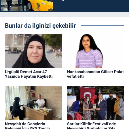
Bunlar da ilginizi çekebilir
Ürgüplü Demet Acar 47
Nar kasabasından Gülser Polat
Yaşında Hayatını Kaybetti
vefat etti
Nevşehir’de Gençlerin
Sarılar Kültür Festivali’nde
Geleceği İçin YKS Tercih
Nevşehirli Gurbetçiler Sıla