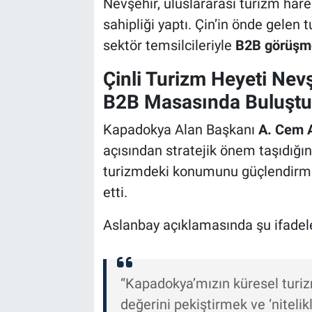
Nevşehir, uluslararası turizm hare
sahipliği yaptı. Çin’in önde gelen
Bilim-Tek
sektör temsilcileriyle
B2B görüşme
Teknoloji
Çinli Turizm Heyeti Nev
B2B Masasında Buluştu
Röportaj
Kapadokya Alan Başkanı
A. Cem 
Kayseri
açısından stratejik önem taşıdığın
turizmdeki konumunu güçlendirmeye
Niğde
etti.
Aksaray
Aslanbay açıklamasında şu ifadele
Kırşehir
Yerel
“Kapadokya’mızın küresel turiz
değerini pekiştirmek ve ‘niteli