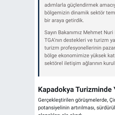
Genel
adımlarla güçlendirmek amacıyla
bölgemizin dinamik sektör tem
Asayiş
bir araya getirdik.
Kültür - Sanat
Sayın Bakanımız Mehmet Nuri E
TGA’nın destekleri ve turizm yat
Politika
turizm profesyonellerinin pazar
Magazin
bölge ekonomimize yüksek kat
sektörel iletişim ağlarının kur
Çevre
Haberde İnsan
Kapadokya Turizminde Ye
Gerçekleştirilen görüşmelerde, Ç
potansiyelinin artırılması, sürdürüle