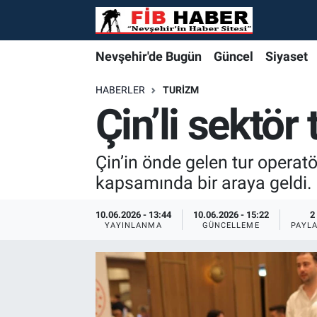
Foto Galeri
Nevşehir'de Bugün
Nevşehir'de Bugün
Nevşehir'de Bugün
Nöbetçi Eczaneler
Nevşehir'de Bugün
Güncel
Siyaset
Video
Güncel
Güncel
Güncel
Hava Durumu
HABERLER
TURIZM
Çin’li sektör
Yazarlar
Siyaset
Siyaset
Siyaset
Trafik Durumu
Çin’in önde gelen tur operat
Özel Haber
Özel Haber
Özel Haber
Süper Lig Puan Durumu ve Fikstür
kapsamında bir araya geldi.
Turizm
Turizm
Turizm
Tüm Manşetler
10.06.2026 - 13:44
10.06.2026 - 15:22
2
YAYINLANMA
GÜNCELLEME
PAYL
Ekonomi
Ekonomi
Ekonomi
Son Dakika Haberleri
Spor
Spor
Spor
Haber Arşivi
Yaşam
Gündem
Gündem