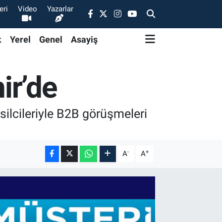
eri
Video
Yazarlar
k
Yerel
Genel
Asayiş
ir’de
silcileriyle B2B görüşmeleri
-
+
A
A