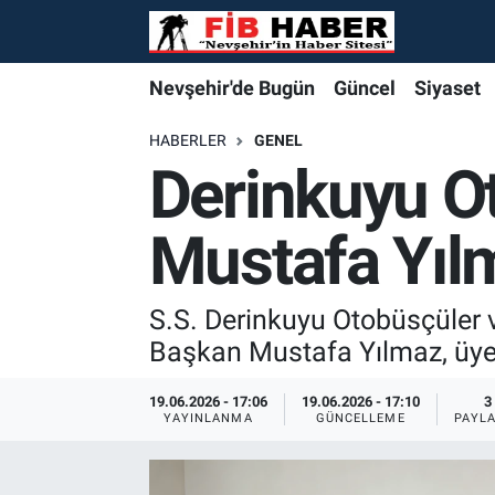
Foto Galeri
Nevşehir'de Bugün
Nevşehir'de Bugün
Nevşehir'de Bugün
Nöbetçi Eczaneler
Nevşehir'de Bugün
Güncel
Siyaset
Video
Güncel
Güncel
Güncel
Hava Durumu
HABERLER
GENEL
Derinkuyu Ot
Yazarlar
Siyaset
Siyaset
Siyaset
Trafik Durumu
Mustafa Yıl
Özel Haber
Özel Haber
Özel Haber
Süper Lig Puan Durumu ve Fikstür
Turizm
Turizm
Turizm
Tüm Manşetler
S.S. Derinkuyu Otobüsçüler 
Başkan Mustafa Yılmaz, üyel
Ekonomi
Ekonomi
Ekonomi
Son Dakika Haberleri
19.06.2026 - 17:06
19.06.2026 - 17:10
3
YAYINLANMA
GÜNCELLEME
PAYL
Spor
Spor
Spor
Haber Arşivi
Yaşam
Gündem
Gündem