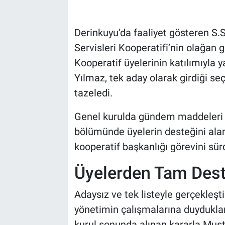
Bilim-Tek
Derinkuyu’da faaliyet gösteren S.
Servisleri Kooperatifi’nin olağan ge
Teknoloji
Kooperatif üyelerinin katılımıyl
Röportaj
Yılmaz, tek aday olarak girdiği s
tazeledi.
Kayseri
Genel kurulda gündem maddeleri 
Niğde
bölümünde üyelerin desteğini ala
kooperatif başkanlığı görevini sür
Aksaray
Üyelerden Tam Des
Kırşehir
Adaysız ve tek listeyle gerçekleşt
Yerel
yönetimin çalışmalarına duyduklar
kurul sonunda alınan kararla Mus