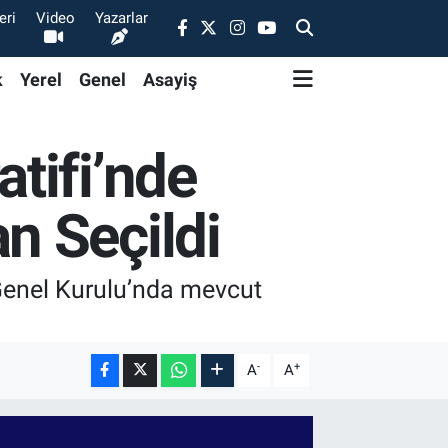
eri
Video
Yazarlar
k
Yerel
Genel
Asayiş
tifi’nde
n Seçildi
 Genel Kurulu’nda mevcut
-
+
A
A