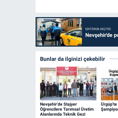
EDITÖRÜN SEÇTIĞI
Nevşehir'de po
Bunlar da ilginizi çekebilir
Nevşehir’de Stajyer
Ürgüp'te
Öğrencilere Tarımsal Üretim
Şampiyon
Alanlarında Teknik Gezi