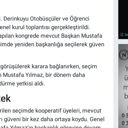
S. Derinkuyu Otobüsçüler ve Öğrenci
nel kurul toplantısı gerçekleştirildi.
a yapılan kongrede mevcut Başkan Mustafa
eçimde yeniden başkanlığa seçilerek güven
görüşülerek karara bağlanırken, seçim
n Mustafa Yılmaz, bir dönem daha
dürme yetkisi aldı.
tek
irilen seçimde kooperatif üyeleri, mevcut
ı güveni bir kez daha ortaya koydu. Genel
tafa Yılmaz’ın başkanlık görevine devam