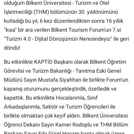
Genel
olduğum Bilkent Üniversitesi - Turizm ve Otel
İşletmeciliği (THM) bölümünün 30. yıldönümünü
Asayiş
kutladığı bu yıl, 6 kez düzenlendikten sonra 16 yıllık
"kısa" bir ara verilen Bilkent Tourism Forum'un 7.si
Kültür - Sanat
"Turizm 4.0 - Dijital Dönüşümün Neresindeyiz" ile geri
döndü!
Politika
Bu etkinlikte KAPTİD Başkanı olarak Bilkent Öğretim
Magazin
Görevlisi ve Turizm Bakanlığı - Tanıtma Eski Genel
Çevre
Müdürü Sayın Mustafa Siyahhan ile birlikte Forum'un
kapanış oturumunu gerçekleştirdik, özetledik ve
Haberde İnsan
kapattık. Bu etkinlikte Hocalarımla, Sınıf
Arkadaşlarımla, Sektör ve Turizm Öğrencileri ile
birlikte olmaktan çok keyif aldım. Bilkent Üniversitesi
Öğrenci Dekanı Sayın Kamer Rodoplu ve THM Bölüm
Başkanı Sayın Eda Gürel Hocam başta olmak üzere