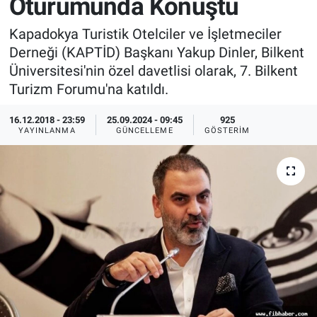
Oturumunda Konuştu
Sağlık
İlan - Duyuru- Mesaj
İlan - Duyuru- Mesaj
Kapadokya Turistik Otelciler ve İşletmeciler
Derneği (KAPTİD) Başkanı Yakup Dinler, Bilkent
Yerel
Türkiye Gündemi
Türkiye Gündemi
Üniversitesi'nin özel davetlisi olarak, 7. Bilkent
Turizm Forumu'na katıldı.
Genel
Sizden Gelenler
Sizden Gelenler
16.12.2018 - 23:59
25.09.2024 - 09:45
925
YAYINLANMA
GÜNCELLEME
GÖSTERIM
Asayiş
Yaşam
Sağlık
Eğitim
Kültür
3.Sayfa
Medya