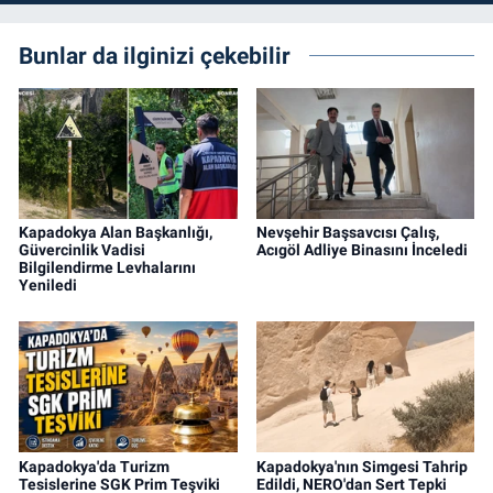
Bunlar da ilginizi çekebilir
Kapadokya Alan Başkanlığı,
Nevşehir Başsavcısı Çalış,
Güvercinlik Vadisi
Acıgöl Adliye Binasını İnceledi
Bilgilendirme Levhalarını
Yeniledi
Kapadokya'da Turizm
Kapadokya'nın Simgesi Tahrip
Tesislerine SGK Prim Teşviki
Edildi, NERO'dan Sert Tepki