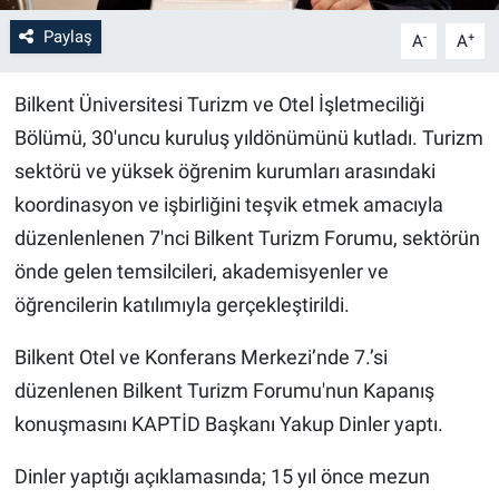
Paylaş
-
+
A
A
Bilim-Tek
Bilkent Üniversitesi Turizm ve Otel İşletmeciliği
Teknoloji
Bölümü, 30'uncu kuruluş yıldönümünü kutladı. Turizm
Röportaj
sektörü ve yüksek öğrenim kurumları arasındaki
koordinasyon ve işbirliğini teşvik etmek amacıyla
Kayseri
düzenlenlenen 7'nci Bilkent Turizm Forumu, sektörün
önde gelen temsilcileri, akademisyenler ve
Niğde
öğrencilerin katılımıyla gerçekleştirildi.
Aksaray
Bilkent Otel ve Konferans Merkezi’nde 7.’si
düzenlenen Bilkent Turizm Forumu'nun Kapanış
Kırşehir
konuşmasını KAPTİD Başkanı Yakup Dinler yaptı.
Yerel
Dinler yaptığı açıklamasında; 15 yıl önce mezun