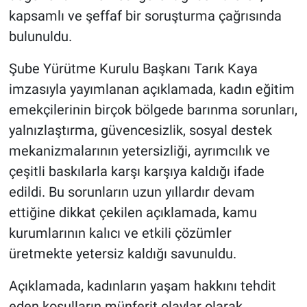
Genel
kapsamlı ve şeffaf bir soruşturma çağrısında
bulunuldu.
Asayiş
Şube Yürütme Kurulu Başkanı Tarık Kaya
Kültür - Sanat
imzasıyla yayımlanan açıklamada, kadın eğitim
emekçilerinin birçok bölgede barınma sorunları,
Politika
yalnızlaştırma, güvencesizlik, sosyal destek
Magazin
mekanizmalarının yetersizliği, ayrımcılık ve
çeşitli baskılarla karşı karşıya kaldığı ifade
Çevre
edildi. Bu sorunların uzun yıllardır devam
ettiğine dikkat çekilen açıklamada, kamu
Haberde İnsan
kurumlarının kalıcı ve etkili çözümler
üretmekte yetersiz kaldığı savunuldu.
Açıklamada, kadınların yaşam hakkını tehdit
eden koşulların münferit olaylar olarak