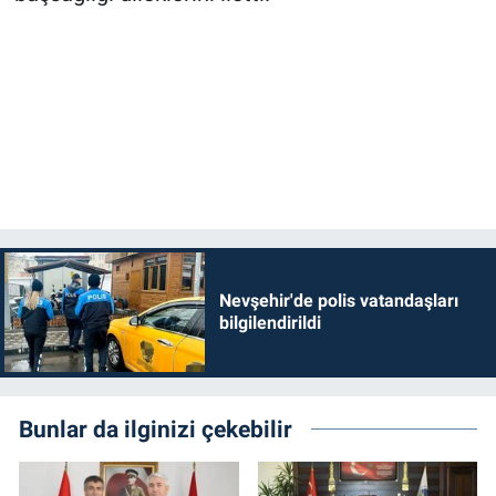
Nevşehir'de polis vatandaşları
bilgilendirildi
Bunlar da ilginizi çekebilir