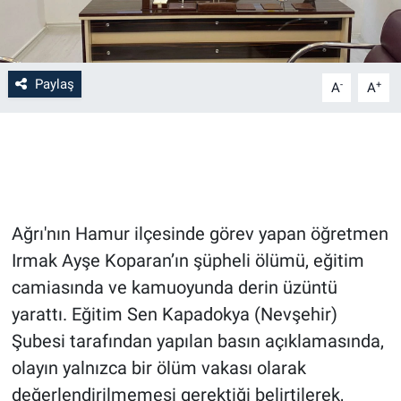
Bilim-Tek
Paylaş
-
+
Teknoloji
A
A
Röportaj
Kayseri
Niğde
Ağrı'nın Hamur ilçesinde görev yapan öğretmen
Irmak Ayşe Koparan’ın şüpheli ölümü, eğitim
Aksaray
camiasında ve kamuoyunda derin üzüntü
yarattı. Eğitim Sen Kapadokya (Nevşehir)
Kırşehir
Şubesi tarafından yapılan basın açıklamasında,
Yerel
olayın yalnızca bir ölüm vakası olarak
değerlendirilmemesi gerektiği belirtilerek,