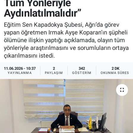
Tüm Yönleriyle
Aydınlatılmalıdır”
Sağlık
İlan - Duyuru- Mesaj
İlan - Duyuru- Mesaj
Eğitim Sen Kapadokya Şubesi, Ağrı’da görev
Yerel
Türkiye Gündemi
Türkiye Gündemi
yapan öğretmen Irmak Ayşe Koparan’ın şüpheli
ölümüne ilişkin yaptığı açıklamada, olayın tüm
Genel
Sizden Gelenler
Sizden Gelenler
yönleriyle araştırılmasını ve sorumluların ortaya
çıkarılmasını istedi.
Asayiş
Yaşam
11.06.2026 - 10:37
2
342
2 DK
Sağlık
YAYINLANMA
PAYLAŞIM
GÖSTERIM
OKUNMA SÜRESI
Eğitim
Kültür
3.Sayfa
Medya