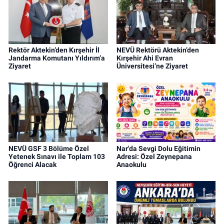
Rektör Aktekin’den Kırşehir İl
NEVÜ Rektörü Aktekin’den
Jandarma Komutanı Yıldırım’a
Kırşehir Ahi Evran
Ziyaret
Üniversitesi’ne Ziyaret
NEVÜ GSF 3 Bölüme Özel
Nar'da Sevgi Dolu Eğitimin
Yetenek Sınavı ile Toplam 103
Adresi: Özel Zeynepana
Öğrenci Alacak
Anaokulu