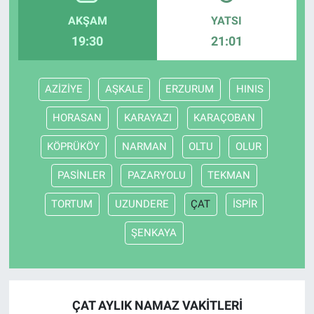
AKŞAM
YATSI
Bilim-Tek
19:30
21:01
Teknoloji
AZİZİYE
AŞKALE
ERZURUM
HINIS
Röportaj
HORASAN
KARAYAZI
KARAÇOBAN
Kayseri
KÖPRÜKÖY
NARMAN
OLTU
OLUR
Niğde
PASİNLER
PAZARYOLU
TEKMAN
TORTUM
UZUNDERE
ÇAT
İSPİR
Aksaray
ŞENKAYA
Kırşehir
Yerel
ÇAT AYLIK NAMAZ VAKITLERI