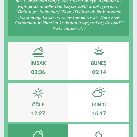
bizi (Cehennem'den) çıkar, (tekrar dünyaya gönder ki)
yaptığımız amellerden başka; sâlih amel işleyelim.
Sağlık
İlan - Duyuru- Mesaj
İlan - Duyuru- Mesaj
(Onlara şöyle denilir:) "Size, düşünecek bir kimsenin
düşüneceği kadar ömür vermedik mi ki? Hem size
Cehennem azâbından korkutan (peygamber) de geldi."
Yerel
Türkiye Gündemi
Türkiye Gündemi
(Fâtır Sûresi, 37)
Genel
Sizden Gelenler
Sizden Gelenler
Asayiş
Yaşam
İMSAK
GÜNEŞ
03:36
05:14
Sağlık
Eğitim
Kültür
ÖĞLE
İKINDI
12:27
16:17
3.Sayfa
Medya