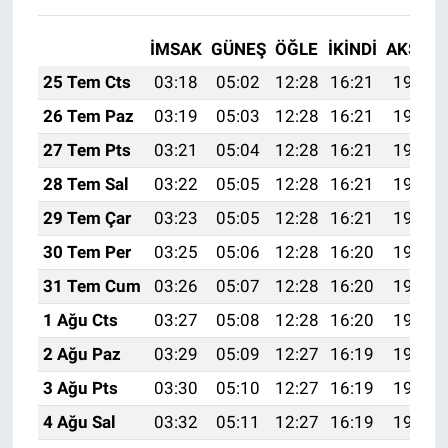
Genel
İMSAK
GÜNEŞ
ÖĞLE
İKINDI
AKŞAM
Asayiş
25 Tem Cts
03:18
05:02
12:28
16:21
19:43
Kültür - Sanat
26 Tem Paz
03:19
05:03
12:28
16:21
19:43
27 Tem Pts
03:21
05:04
12:28
16:21
19:42
Politika
28 Tem Sal
03:22
05:05
12:28
16:21
19:41
Magazin
29 Tem Çar
03:23
05:05
12:28
16:21
19:40
30 Tem Per
03:25
05:06
12:28
16:20
19:39
Çevre
31 Tem Cum
03:26
05:07
12:28
16:20
19:38
Haberde İnsan
1 Ağu Cts
03:27
05:08
12:28
16:20
19:37
2 Ağu Paz
03:29
05:09
12:27
16:19
19:36
3 Ağu Pts
03:30
05:10
12:27
16:19
19:35
4 Ağu Sal
03:32
05:11
12:27
16:19
19:34