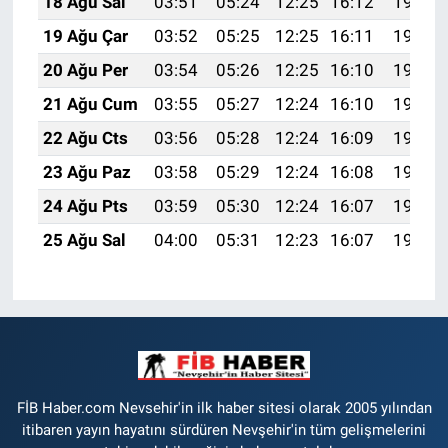
18 Ağu Sal
03:51
05:24
12:25
16:12
19:16
19 Ağu Çar
03:52
05:25
12:25
16:11
19:15
20 Ağu Per
03:54
05:26
12:25
16:10
19:13
21 Ağu Cum
03:55
05:27
12:24
16:10
19:12
22 Ağu Cts
03:56
05:28
12:24
16:09
19:11
23 Ağu Paz
03:58
05:29
12:24
16:08
19:09
24 Ağu Pts
03:59
05:30
12:24
16:07
19:08
25 Ağu Sal
04:00
05:31
12:23
16:07
19:06
FİB Haber.com Nevsehir'in ilk haber sitesi olarak 2005 yılından
itibaren yayın hayatını sürdüren Nevşehir'in tüm gelişmelerini