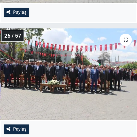
Paylaş
26 / 57
Paylaş