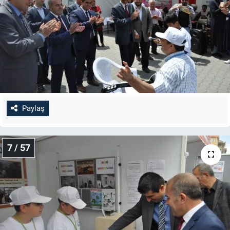
Paylaş
7 / 57