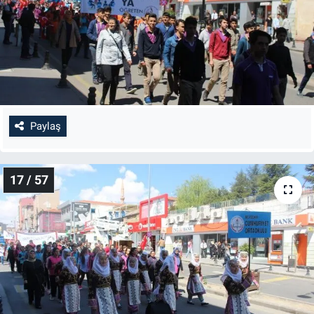
Paylaş
17 / 57