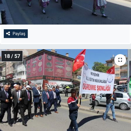
Paylaş
18 / 57