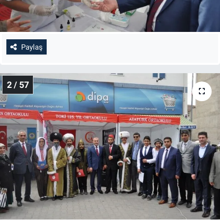
Bilim-Tek
Paylaş
Teknoloji
Röportaj
2 / 57
Kayseri
Niğde
Aksaray
Kırşehir
Yerel