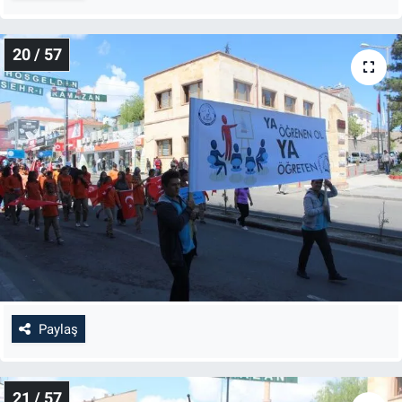
20 / 57
Paylaş
21 / 57