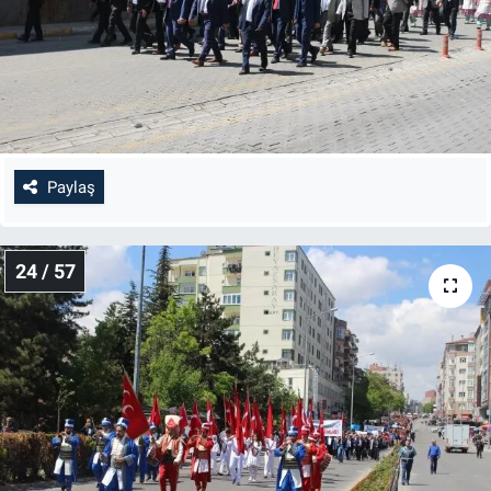
Paylaş
24 / 57