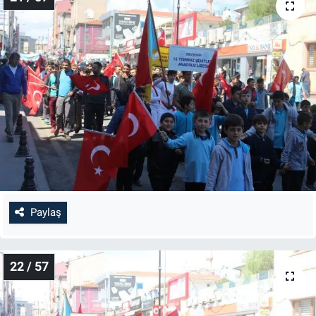
Paylaş
22 / 57