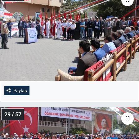
Paylaş
29 / 57