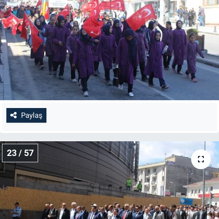
Paylaş
23 / 57