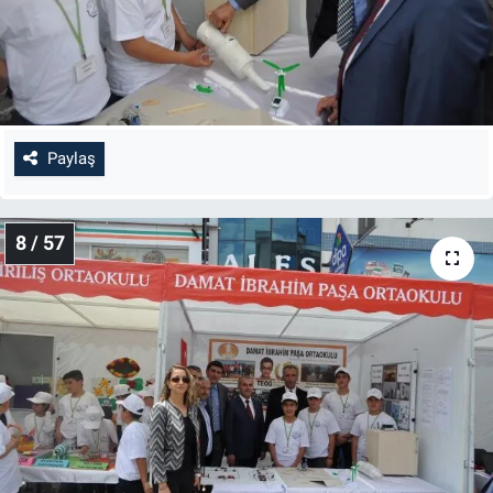
Paylaş
8 / 57