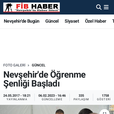
Foto Galeri
Nevşehir'de Bugün
Nevşehir'de Bugün
Nevşehir'de Bugün
Nöbetçi Eczaneler
Nevşehir'de Bugün
Güncel
Siyaset
Özel Haber
Video
Güncel
Güncel
Güncel
Hava Durumu
Yazarlar
Siyaset
Siyaset
Siyaset
Trafik Durumu
Özel Haber
Özel Haber
Özel Haber
Süper Lig Puan Durumu ve Fikstür
FOTO GALERI
GÜNCEL
Turizm
Turizm
Turizm
Tüm Manşetler
Nevşehir'de Öğrenme
Şenliği Başladı
Ekonomi
Ekonomi
Ekonomi
Son Dakika Haberleri
24.05.2017 - 18:21
06.02.2023 - 16:46
335
1758
Spor
Spor
Spor
Haber Arşivi
YAYINLANMA
GÜNCELLEME
PAYLAŞIM
GÖSTERIM
Yaşam
Gündem
Gündem