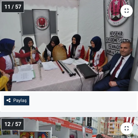
11 / 57
Paylaş
12 / 57