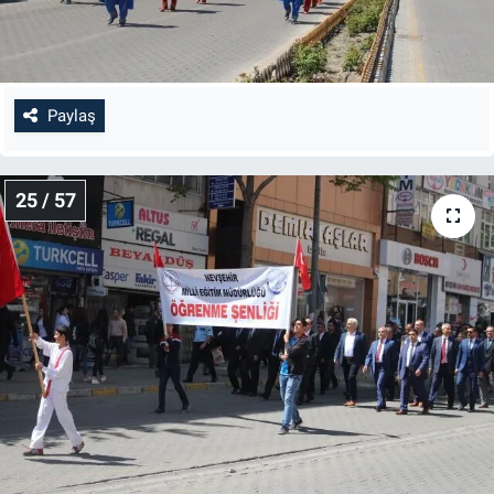
Paylaş
25 / 57