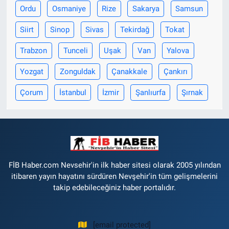
Genel
Ordu
Osmaniye
Rize
Sakarya
Samsun
Asayiş
Siirt
Sinop
Sivas
Tekirdağ
Tokat
Trabzon
Tunceli
Uşak
Van
Yalova
Kültür - Sanat
Yozgat
Zonguldak
Çanakkale
Çankırı
Politika
Çorum
İstanbul
İzmir
Şanlıurfa
Şırnak
Magazin
Çevre
Haberde İnsan
FİB Haber.com Nevsehir'in ilk haber sitesi olarak 2005 yılından
itibaren yayın hayatını sürdüren Nevşehir'in tüm gelişmelerini
takip edebileceğiniz haber portalıdır.
[email protected]