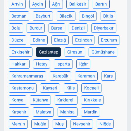
Artvin
Aydın
Ağrı
Balıkesir
Bartın
Bilim-Tek
Batman
Bayburt
Bilecik
Bingöl
Bitlis
Bolu
Burdur
Bursa
Denizli
Diyarbakır
Teknoloji
Düzce
Edirne
Elazığ
Erzincan
Erzurum
Röportaj
Eskişehir
Gaziantep
Giresun
Gümüşhane
Kayseri
Hakkari
Hatay
Isparta
Iğdır
Niğde
Kahramanmaraş
Karabük
Karaman
Kars
Kastamonu
Kayseri
Kilis
Kocaeli
Aksaray
Konya
Kütahya
Kırklareli
Kırıkkale
Kırşehir
Kırşehir
Malatya
Manisa
Mardin
Yerel
Mersin
Muğla
Muş
Nevşehir
Niğde