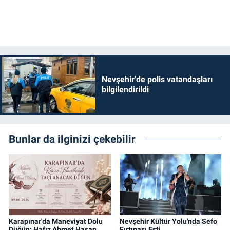
Nevşehir'de polis vatandaşları
bilgilendirildi
Bunlar da ilginizi çekebilir
Karapınar'da Maneviyat Dolu
Nevşehir Kültür Yolu'nda Sefo
Düğün: Hafız Ahmet Hasan
Fırtınası Esti