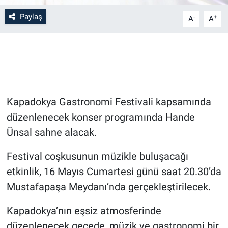
Paylaş
-
+
A
A
Bilim-Tek
Teknoloji
Röportaj
Kapadokya Gastronomi Festivali kapsamında
Kayseri
düzenlenecek konser programında Hande
Niğde
Ünsal sahne alacak.
Aksaray
Festival coşkusunun müzikle buluşacağı
etkinlik, 16 Mayıs Cumartesi günü saat 20.30’da
Kırşehir
Mustafapaşa Meydanı’nda gerçekleştirilecek.
Yerel
Kapadokya’nın eşsiz atmosferinde
düzenlenecek gecede, müzik ve gastronomi bir