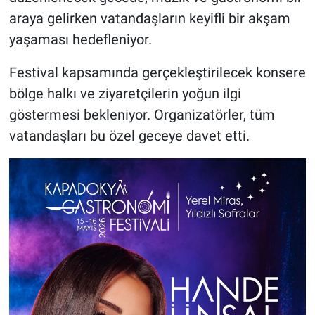
Genel
araya gelirken vatandaşların keyifli bir akşam
yaşaması hedefleniyor.
Asayiş
Festival kapsamında gerçekleştirilecek konsere
Kültür - Sanat
bölge halkı ve ziyaretçilerin yoğun ilgi
Politika
göstermesi bekleniyor. Organizatörler, tüm
vatandaşları bu özel geceye davet etti.
Magazin
Çevre
Haberde İnsan