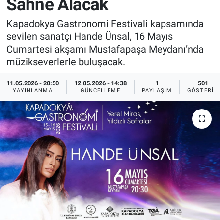
Sahne Alacak
Sağlık
İlan - Duyuru- Mesaj
İlan - Duyuru- Mesaj
Kapadokya Gastronomi Festivali kapsamında
sevilen sanatçı Hande Ünsal, 16 Mayıs
Yerel
Türkiye Gündemi
Türkiye Gündemi
Cumartesi akşamı Mustafapaşa Meydanı’nda
müzikseverlerle buluşacak.
Genel
Sizden Gelenler
Sizden Gelenler
11.05.2026 - 20:50
12.05.2026 - 14:38
1
501
YAYINLANMA
GÜNCELLEME
PAYLAŞIM
GÖSTERIM
Asayiş
Yaşam
Sağlık
Eğitim
Kültür
3.Sayfa
Medya