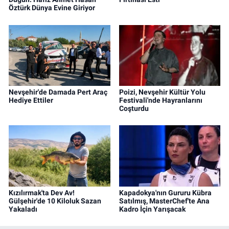
Öztürk Dünya Evine Giriyor
Nevşehir'de Damada Pert Araç
Poizi, Nevşehir Kültür Yolu
Hediye Ettiler
Festivali'nde Hayranlarını
Coşturdu
Kızılırmak'ta Dev Av!
Kapadokya'nın Gururu Kübra
Gülşehir'de 10 Kiloluk Sazan
Satılmış, MasterChef'te Ana
Yakaladı
Kadro İçin Yarışacak