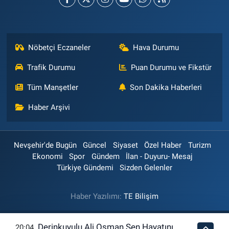
Nöbetçi Eczaneler
Hava Durumu
Trafik Durumu
Puan Durumu ve Fikstür
Tüm Manşetler
Son Dakika Haberleri
Haber Arşivi
Nevşehir'de Bugün
Güncel
Siyaset
Özel Haber
Turizm
Ekonomi
Spor
Gündem
İlan - Duyuru- Mesaj
Türkiye Gündemi
Sizden Gelenler
Haber Yazılımı:
TE Bilişim
Derinkuyulu Ali Osman Şen Hayatını
20:04