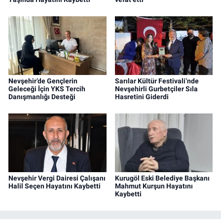
Nevşehir’de Gençlerin
Sarılar Kültür Festivali’nde
Geleceği İçin YKS Tercih
Nevşehirli Gurbetçiler Sıla
Danışmanlığı Desteği
Hasretini Giderdi
Nevşehir Vergi Dairesi Çalışanı
Kurugöl Eski Belediye Başkanı
Halil Seçen Hayatını Kaybetti
Mahmut Kurşun Hayatını
Kaybetti