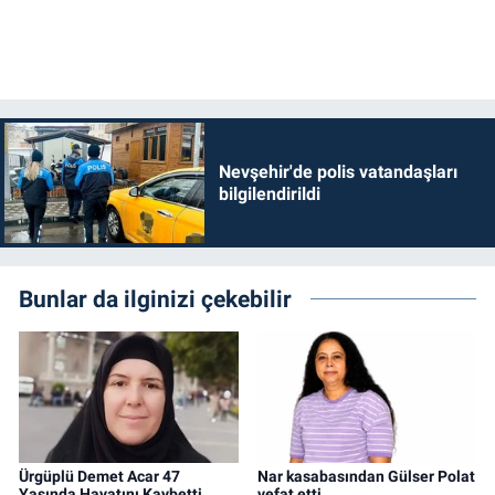
Nevşehir'de polis vatandaşları
bilgilendirildi
Bunlar da ilginizi çekebilir
Ürgüplü Demet Acar 47
Nar kasabasından Gülser Polat
Yaşında Hayatını Kaybetti
vefat etti