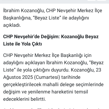
Genel
İbrahim Kozanoğlu, CHP Nevşehir Merkez İlçe
Asayiş
Başkanlığına, “Beyaz Liste” ile adaylığını
açıkladı.
Kültür - Sanat
CHP Nevşehir’de Değişim: Kozanoğlu Beyaz
Politika
Liste ile Yola Çıktı
Magazin
CHP Nevşehir Merkez İlçe Başkanlığı için
adaylığını açıklayan İbrahim Kozanoğlu, “Beyaz
Çevre
Liste” ile yola çıktığını duyurdu. Kozanoğlu, 23
Haberde İnsan
Ağustos 2025 (Cumartesi) tarihinde
gerçekleştirilecek mahalli delege seçimlerinde
değişim ve yenilenme hareketini temsil
edeceklerini belirtti.