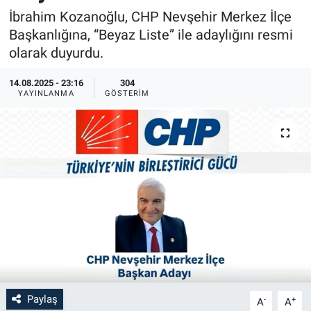
İbrahim Kozanoğlu, CHP Nevşehir Merkez İlçe
Bilim-Tek
Başkanlığına, “Beyaz Liste” ile adaylığını resmi
olarak duyurdu.
Teknoloji
14.08.2025 - 23:16
304
YAYINLANMA
GÖSTERIM
Röportaj
Kayseri
Niğde
Aksaray
Kırşehir
Yerel
Paylaş
-
+
A
A