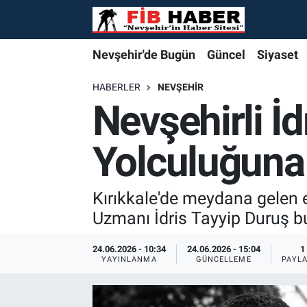
Foto Galeri
Nevşehir'de Bugün
Nevşehir'de Bugün
Nevşehir'de Bugün
Nöbetçi Eczaneler
Nevşehir'de Bugün
Güncel
Siyaset
Video
Güncel
Güncel
Güncel
Hava Durumu
HABERLER
NEVŞEHIR
Nevşehirli İ
Yazarlar
Siyaset
Siyaset
Siyaset
Trafik Durumu
Yolculuğuna
Özel Haber
Özel Haber
Özel Haber
Süper Lig Puan Durumu ve Fikstür
Turizm
Turizm
Turizm
Tüm Manşetler
Kırıkkale'de meydana gelen 
Uzmanı İdris Tayyip Duruş 
Ekonomi
Ekonomi
Ekonomi
Son Dakika Haberleri
24.06.2026 - 10:34
24.06.2026 - 15:04
1
YAYINLANMA
GÜNCELLEME
PAYL
Spor
Spor
Spor
Haber Arşivi
Yaşam
Gündem
Gündem