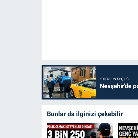
EDITÖRÜN SEÇTIĞI
Nevşehir'de po
Bunlar da ilginizi çekebilir