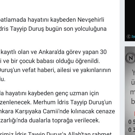
patlamada hayatını kaybeden Nevşehirli
dris Tayyip Duruş bugün son yolculuğuna
 kayıtlı olan ve Ankara'da görev yapan 30
i ve bir çocuk babası olduğu öğrenildi.
ruş'un vefat haberi, ailesi ve yakınlarının
u.
a hayatını kaybeden genç uzman için
zenlenecek. Merhum İdris Tayyip Duruş'un
kara Karşıyaka Camii'nde kılınacak cenaze
rlığı'nda dualarla toprağa verilecek.
miz İdris Tayyip Duruş'a Allah'tan rahmet,