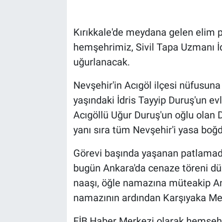
Bilim-Tek
Kırıkkale'de meydana gelen elim 
hemşehrimiz, Sivil Tapa Uzmanı İ
Teknoloji
uğurlanacak.
Röportaj
Nevşehir'in Acıgöl ilçesi nüfusuna
yaşındaki İdris Tayyip Duruş'un evl
Kayseri
Acıgöllü Uğur Duruş'un oğlu olan Du
Niğde
yanı sıra tüm Nevşehir'i yasa boğd
Aksaray
Görevi başında yaşanan patlamad
bugün Ankara'da cenaze töreni dü
Kırşehir
naaşı, öğle namazına müteakip An
namazının ardından Karşıyaka Meza
Yerel
FİB Haber Merkezi olarak hemşehri