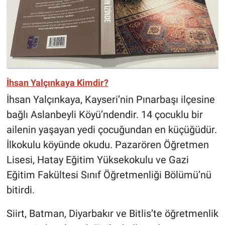
İhsan Yalçınkaya Kimdir?
İhsan Yalçınkaya, Kayseri’nin Pınarbaşı ilçesine
bağlı Aslanbeyli Köyü’ndendir. 14 çocuklu bir
ailenin yaşayan yedi çocuğundan en küçüğüdür.
İlkokulu köyünde okudu. Pazarören Öğretmen
Lisesi, Hatay Eğitim Yüksekokulu ve Gazi
Eğitim Fakültesi Sınıf Öğretmenliği Bölümü’nü
bitirdi.
Siirt, Batman, Diyarbakır ve Bitlis’te öğretmenlik