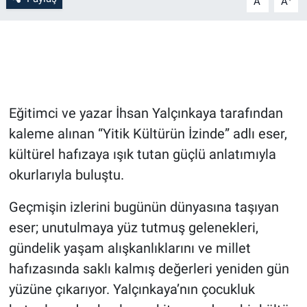
A
A
Bilim-Tek
Teknoloji
Röportaj
Eğitimci ve yazar İhsan Yalçınkaya tarafından
kaleme alınan “Yitik Kültürün İzinde” adlı eser,
Kayseri
kültürel hafızaya ışık tutan güçlü anlatımıyla
Niğde
okurlarıyla buluştu.
Geçmişin izlerini bugünün dünyasına taşıyan
Aksaray
eser; unutulmaya yüz tutmuş gelenekleri,
Kırşehir
gündelik yaşam alışkanlıklarını ve millet
hafızasında saklı kalmış değerleri yeniden gün
Yerel
yüzüne çıkarıyor. Yalçınkaya’nın çocukluk