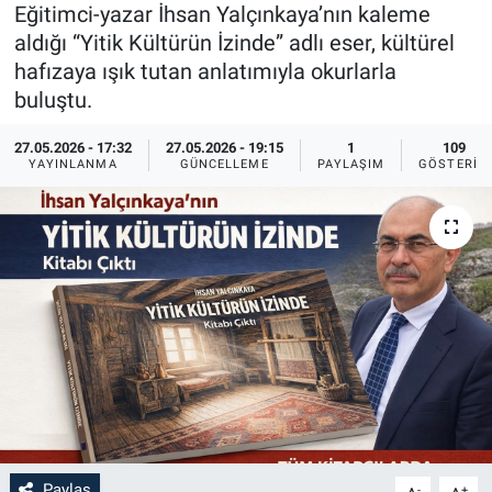
Eğitimci-yazar İhsan Yalçınkaya’nın kaleme
Sağlık
İlan - Duyuru- Mesaj
İlan - Duyuru- Mesaj
aldığı “Yitik Kültürün İzinde” adlı eser, kültürel
hafızaya ışık tutan anlatımıyla okurlarla
Yerel
Türkiye Gündemi
Türkiye Gündemi
buluştu.
27.05.2026 - 17:32
27.05.2026 - 19:15
1
109
Genel
Sizden Gelenler
Sizden Gelenler
YAYINLANMA
GÜNCELLEME
PAYLAŞIM
GÖSTERIM
Asayiş
Yaşam
Sağlık
Eğitim
Kültür
3.Sayfa
Medya
Paylaş
-
+