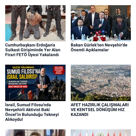
Cumhurbaşkanı Erdoğan'a
Bakan Gürlek’ten Nevşehir’de
Suikast Girişiminde Yer Alan
Önemli Açıklamalar
Firari FETÖ Üyesi Yakalandı
İsrail, Sumud Filosu'nda
AFET HAZIRLIK ÇALIŞMALARI
Nevşehirli Aktivist Baki
VE KENTSEL DÖNÜŞÜM HIZ
Öncel’in Bulunduğu Tekneyi
KAZANDI
Alıkoydu!