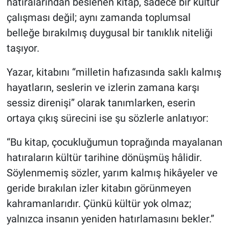
hatıralarından beslenen kitap, sadece bir kültür
Genel
çalışması değil; aynı zamanda toplumsal
Asayiş
belleğe bırakılmış duygusal bir tanıklık niteliği
taşıyor.
Kültür - Sanat
Yazar, kitabını “milletin hafızasında saklı kalmış
Politika
hayatların, seslerin ve izlerin zamana karşı
sessiz direnişi” olarak tanımlarken, eserin
Magazin
ortaya çıkış sürecini ise şu sözlerle anlatıyor:
Çevre
“Bu kitap, çocukluğumun toprağında mayalanan
hatıraların kültür tarihine dönüşmüş hâlidir.
Haberde İnsan
Söylenmemiş sözler, yarım kalmış hikâyeler ve
geride bırakılan izler kitabın görünmeyen
kahramanlarıdır. Çünkü kültür yok olmaz;
yalnızca insanın yeniden hatırlamasını bekler.”