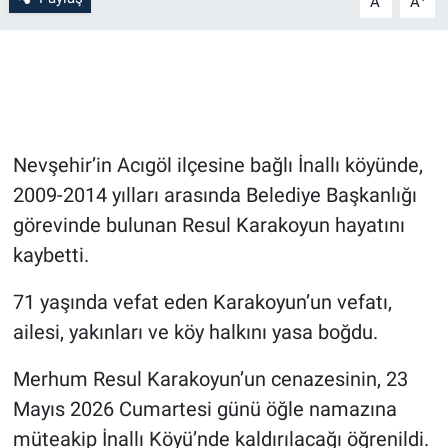
A
A
Bilim-Tek
Teknoloji
Röportaj
Nevşehir’in Acıgöl ilçesine bağlı İnallı köyünde,
2009-2014 yılları arasında Belediye Başkanlığı
Kayseri
görevinde bulunan Resul Karakoyun hayatını
Niğde
kaybetti.
71 yaşında vefat eden Karakoyun’un vefatı,
Aksaray
ailesi, yakınları ve köy halkını yasa boğdu.
Kırşehir
Merhum Resul Karakoyun’un cenazesinin, 23
Yerel
Mayıs 2026 Cumartesi günü öğle namazına
müteakip İnallı Köyü’nde kaldırılacağı öğrenildi.