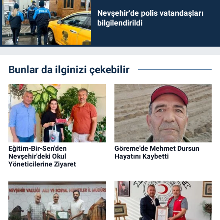
Nevşehir'de polis vatandaşları
bilgilendirildi
Bunlar da ilginizi çekebilir
Eğitim-Bir-Sen'den
Göreme'de Mehmet Dursun
Nevşehir'deki Okul
Hayatını Kaybetti
Yöneticilerine Ziyaret