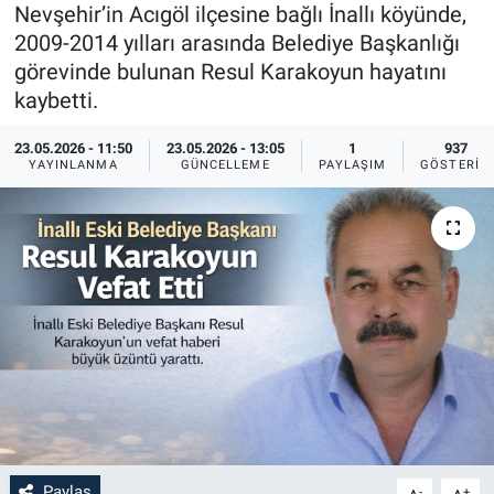
Nevşehir’in Acıgöl ilçesine bağlı İnallı köyünde,
Sağlık
İlan - Duyuru- Mesaj
İlan - Duyuru- Mesaj
2009-2014 yılları arasında Belediye Başkanlığı
görevinde bulunan Resul Karakoyun hayatını
Yerel
Türkiye Gündemi
Türkiye Gündemi
kaybetti.
23.05.2026 - 11:50
23.05.2026 - 13:05
1
937
Genel
Sizden Gelenler
Sizden Gelenler
YAYINLANMA
GÜNCELLEME
PAYLAŞIM
GÖSTERIM
Asayiş
Yaşam
Sağlık
Eğitim
Kültür
3.Sayfa
Medya
Paylaş
-
+