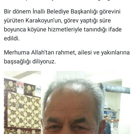
Genel
Bir dönem İnallı Belediye Başkanlığı görevini
Asayiş
yürüten Karakoyun’un, görev yaptığı süre
boyunca köyüne hizmetleriyle tanındığı ifade
Kültür - Sanat
edildi.
Politika
Merhuma Allah’tan rahmet, ailesi ve yakınlarına
başsağlığı diliyoruz.
Magazin
Çevre
Haberde İnsan