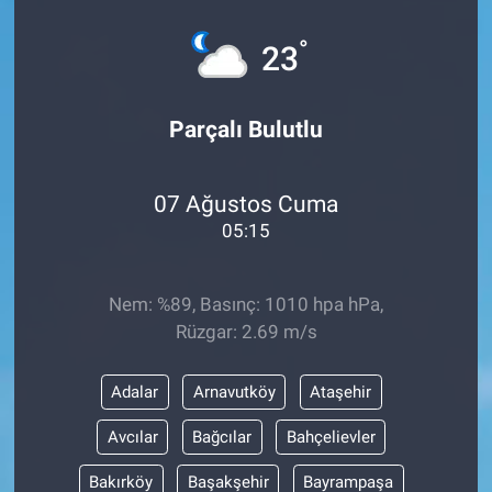
Sağlık
İlan - Duyuru- Mesaj
İlan - Duyuru- Mesaj
°
23
Yerel
Türkiye Gündemi
Türkiye Gündemi
Parçalı Bulutlu
Genel
Sizden Gelenler
Sizden Gelenler
07 Ağustos Cuma
Asayiş
Yaşam
05:15
Sağlık
Nem: %89, Basınç: 1010 hpa hPa,
Eğitim
Rüzgar: 2.69 m/s
Kültür
Adalar
Arnavutköy
Ataşehir
3.Sayfa
Avcılar
Bağcılar
Bahçelievler
Bakırköy
Başakşehir
Bayrampaşa
Medya