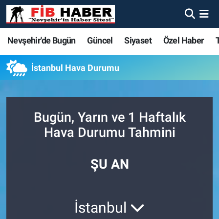
Foto Galeri
Nevşehir'de Bugün
Nevşehir'de Bugün
Nevşehir'de Bugün
Nöbetçi Eczaneler
Nevşehir'de Bugün
Güncel
Siyaset
Özel Haber
Video
Güncel
Güncel
Güncel
Hava Durumu
İstanbul Hava Durumu
Yazarlar
Siyaset
Siyaset
Siyaset
Trafik Durumu
Özel Haber
Özel Haber
Özel Haber
Süper Lig Puan Durumu ve Fikstür
Bugün, Yarın ve 1 Haftalık
Hava Durumu Tahmini
Turizm
Turizm
Turizm
Tüm Manşetler
ŞU AN
Ekonomi
Ekonomi
Ekonomi
Son Dakika Haberleri
Spor
Spor
Spor
Haber Arşivi
İstanbul
Yaşam
Gündem
Gündem