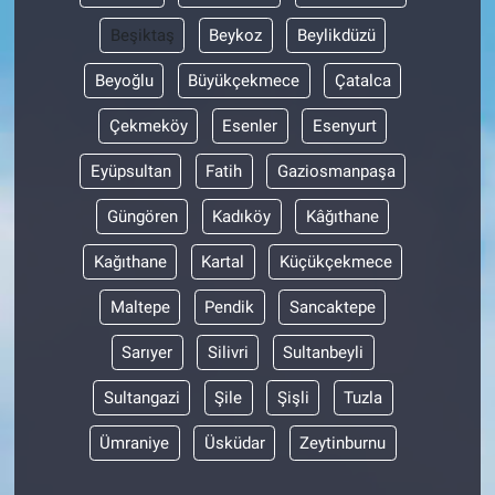
Beşiktaş
Beykoz
Beylikdüzü
Bilim-Tek
Beyoğlu
Büyükçekmece
Çatalca
Teknoloji
Çekmeköy
Esenler
Esenyurt
Röportaj
Eyüpsultan
Fatih
Gaziosmanpaşa
Güngören
Kadıköy
Kâğıthane
Kayseri
Kağıthane
Kartal
Küçükçekmece
Niğde
Maltepe
Pendik
Sancaktepe
Aksaray
Sarıyer
Silivri
Sultanbeyli
Kırşehir
Sultangazi
Şile
Şişli
Tuzla
Ümraniye
Üsküdar
Zeytinburnu
Yerel