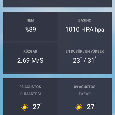
Genel
Asayiş
NEM
BASINÇ
Kültür - Sanat
%89
1010 HPA
hpa
Politika
RÜZGAR
EN DÜŞÜK / EN YÜKSEK
Magazin
°
°
2.69 M/S
23
/ 31
Çevre
Haberde İnsan
08 AĞUSTOS
09 AĞUSTOS
CUMARTESI
PAZAR
°
°
27
27