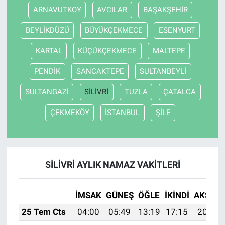
ARNAVUTKOY
AVCILAR
BAŞAKŞEHİR
Bilim-Tek
BEYLİKDÜZÜ
BÜYÜKÇEKMECE
ESENYURT
Teknoloji
KARTAL
KÜÇÜKÇEKMECE
MALTEPE
PENDİK
SANCAKTEPE
SULTANBEYLİ
Röportaj
SULTANGAZİ
SİLİVRİ
TUZLA
ÇATALCA
Kayseri
ÇEKMEKÖY
İSTANBUL
ŞİLE
Niğde
Aksaray
SİLİVRİ AYLIK NAMAZ VAKITLERI
Kırşehir
İMSAK
GÜNEŞ
ÖĞLE
İKINDI
AKŞAM
Yerel
25 Tem Cts
04:00
05:49
13:19
17:15
20:38