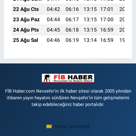
22 Ağu Cts
04:42
06:16
13:15
17:01
20:04
23 Ağu Paz
04:44
06:17
13:15
17:00
20:02
24 Ağu Pts
04:45
06:18
13:15
16:59
20:01
25 Ağu Sal
04:46
06:19
13:14
16:59
19:59
FİB Haber.com Nevsehir'in ilk haber sitesi olarak 2005 yılından
itibaren yayın hayatını sürdüren Nevşehir'in tüm gelişmelerini
takip edebileceğiniz haber portalıdır.
[email protected]