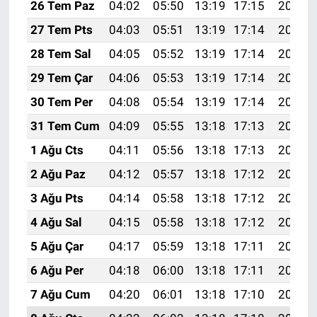
Genel
26 Tem Paz
04:02
05:50
13:19
17:15
20:37
27 Tem Pts
04:03
05:51
13:19
17:14
20:36
Asayiş
28 Tem Sal
04:05
05:52
13:19
17:14
20:35
Kültür - Sanat
29 Tem Çar
04:06
05:53
13:19
17:14
20:34
30 Tem Per
04:08
05:54
13:19
17:14
20:33
Politika
31 Tem Cum
04:09
05:55
13:18
17:13
20:32
Magazin
1 Ağu Cts
04:11
05:56
13:18
17:13
20:31
2 Ağu Paz
04:12
05:57
13:18
17:12
20:30
Çevre
3 Ağu Pts
04:14
05:58
13:18
17:12
20:29
Haberde İnsan
4 Ağu Sal
04:15
05:58
13:18
17:12
20:28
5 Ağu Çar
04:17
05:59
13:18
17:11
20:27
6 Ağu Per
04:18
06:00
13:18
17:11
20:26
7 Ağu Cum
04:20
06:01
13:18
17:10
20:24