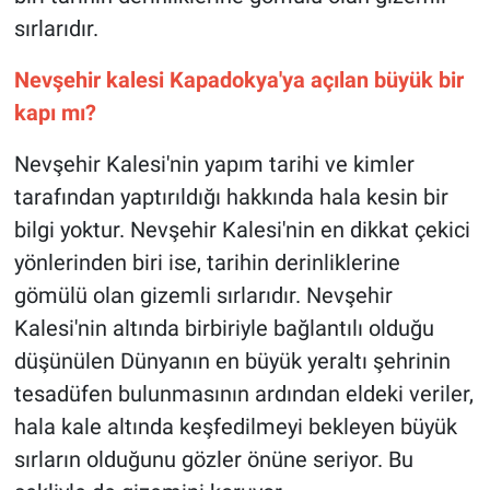
Genel
sırlarıdır.
Asayiş
Nevşehir kalesi Kapadokya'ya açılan büyük bir
kapı mı?
Kültür - Sanat
Nevşehir Kalesi'nin yapım tarihi ve kimler
Politika
tarafından yaptırıldığı hakkında hala kesin bir
bilgi yoktur.
Nevşehir Kalesi'nin en dikkat çekici
Magazin
yönlerinden biri ise, tarihin derinliklerine
Çevre
gömülü olan gizemli sırlarıdır. Nevşehir
Kalesi'nin altında birbiriyle bağlantılı olduğu
Haberde İnsan
düşünülen Dünyanın en büyük yeraltı şehrinin
tesadüfen bulunmasının ardından eldeki veriler,
hala kale altında keşfedilmeyi bekleyen büyük
sırların olduğunu gözler önüne seriyor. Bu