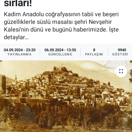
sırları!
Sağlık
İlan - Duyuru- Mesaj
İlan - Duyuru- Mesaj
Kadim Anadolu coğrafyasının tabii ve beşeri
güzelliklerle süslü masalsı şehri Nevşehir
Yerel
Türkiye Gündemi
Türkiye Gündemi
Kalesi'nin dünü ve bugünü haberimizde. İşte
detaylar…
Genel
Sizden Gelenler
Sizden Gelenler
04.09.2024 - 23:20
06.09.2024 - 13:55
8
9940
YAYINLANMA
GÜNCELLEME
PAYLAŞIM
GÖSTERIM
Asayiş
Yaşam
Sağlık
Eğitim
Kültür
3.Sayfa
Medya