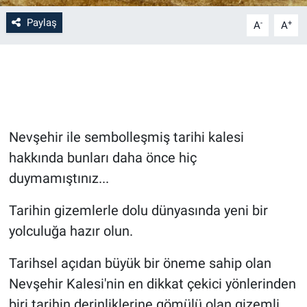
Paylaş
-
+
A
A
Bilim-Tek
Teknoloji
Röportaj
Nevşehir ile sembolleşmiş tarihi kalesi
Kayseri
hakkında bunları daha önce hiç
Niğde
duymamıştınız...
Aksaray
Tarihin gizemlerle dolu dünyasında yeni bir
yolculuğa hazır olun.
Kırşehir
Tarihsel açıdan büyük bir öneme sahip olan
Yerel
Nevşehir Kalesi'nin en dikkat çekici yönlerinden
biri tarihin derinliklerine gömülü olan gizemli