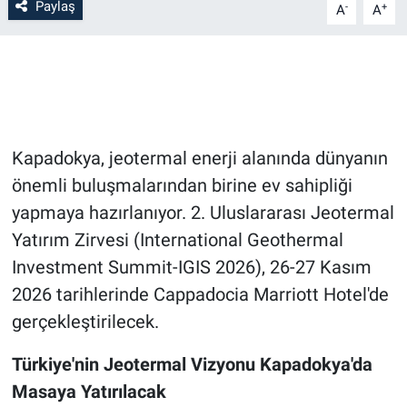
Paylaş
-
+
A
A
Bilim-Tek
Teknoloji
Röportaj
Kapadokya, jeotermal enerji alanında dünyanın
Kayseri
önemli buluşmalarından birine ev sahipliği
yapmaya hazırlanıyor. 2. Uluslararası Jeotermal
Niğde
Yatırım Zirvesi (International Geothermal
Investment Summit-IGIS 2026), 26-27 Kasım
Aksaray
2026 tarihlerinde Cappadocia Marriott Hotel'de
gerçekleştirilecek.
Kırşehir
Türkiye'nin Jeotermal Vizyonu Kapadokya'da
Yerel
Masaya Yatırılacak