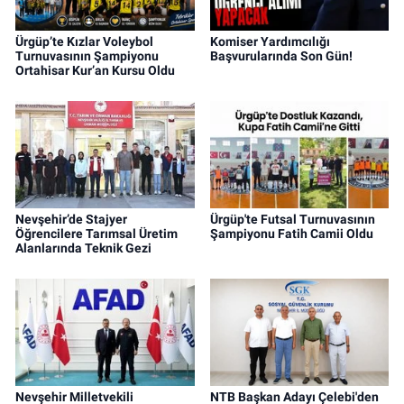
Ürgüp’te Kızlar Voleybol
Komiser Yardımcılığı
Turnuvasının Şampiyonu
Başvurularında Son Gün!
Ortahisar Kur’an Kursu Oldu
Nevşehir’de Stajyer
Ürgüp'te Futsal Turnuvasının
Öğrencilere Tarımsal Üretim
Şampiyonu Fatih Camii Oldu
Alanlarında Teknik Gezi
Nevşehir Milletvekili
NTB Başkan Adayı Çelebi'den