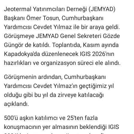
Genel
Jeotermal Yatırımcıları Derneği (JEMYAD)
Başkanı Ömer Tosun, Cumhurbaşkanı
Asayiş
Yardımcısı Cevdet Yılmaz ile bir araya geldi.
Kültür - Sanat
Görüşmeye JEMYAD Genel Sekreteri Gözde
Güngör de katıldı. Toplantıda, Kasım ayında
Politika
Kapadokya'da düzenlenecek IGIS 2026'nın
hazırlıkları ve organizasyon süreci ele alındı.
Magazin
Görüşmenin ardından, Cumhurbaşkanı
Çevre
Yardımcısı Cevdet Yılmaz'ın geçtiğimiz yıl
Haberde İnsan
olduğu gibi bu yıl da zirveye katılacağı
açıklandı.
500'ü aşkın katılımcı ve 25'ten fazla
konuşmacının yer almasının beklendiği IGIS