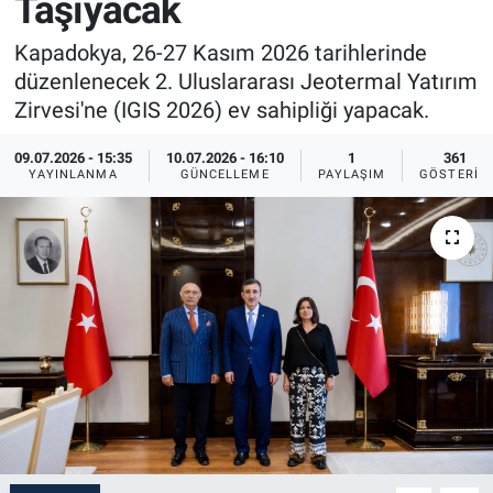
Taşıyacak
Sağlık
İlan - Duyuru- Mesaj
İlan - Duyuru- Mesaj
Kapadokya, 26-27 Kasım 2026 tarihlerinde
düzenlenecek 2. Uluslararası Jeotermal Yatırım
Yerel
Türkiye Gündemi
Türkiye Gündemi
Zirvesi'ne (IGIS 2026) ev sahipliği yapacak.
Genel
Sizden Gelenler
Sizden Gelenler
09.07.2026 - 15:35
10.07.2026 - 16:10
1
361
YAYINLANMA
GÜNCELLEME
PAYLAŞIM
GÖSTERIM
Asayiş
Yaşam
Sağlık
Eğitim
Kültür
3.Sayfa
Medya