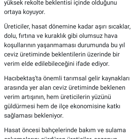
yüksek rekolte beklentisi içinde olduğunu
Genel
ortaya koyuyor.
Asayiş
Üreticiler, hasat dönemine kadar aşırı sıcaklar,
Kültür - Sanat
dolu, fırtına ve kuraklık gibi olumsuz hava
koşullarının yaşanmaması durumunda bu yıl
Politika
ceviz üretiminde beklentilerin üzerinde bir
verim elde edilebileceğini ifade ediyor.
Magazin
Hacıbektaş'ta önemli tarımsal gelir kaynakları
Çevre
arasında yer alan ceviz üretiminde beklenen
verim artışının, hem üreticilerin yüzünü
Haberde İnsan
güldürmesi hem de ilçe ekonomisine katkı
sağlaması bekleniyor.
Hasat öncesi bahçelerinde bakım ve sulama