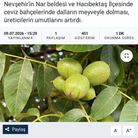
Nevşehir'in Nar beldesi ve Hacıbektaş İlçesinde
Sağlık
İlan - Duyuru- Mesaj
İlan - Duyuru- Mesaj
ceviz bahçelerinde dalların meyveyle dolması,
üreticilerin umutlarını artırdı.
Yerel
Türkiye Gündemi
Türkiye Gündemi
09.07.2026 - 15:29
1
451
1 DK
YAYINLANMA
PAYLAŞIM
GÖSTERIM
OKUNMA SÜRESI
Genel
Sizden Gelenler
Sizden Gelenler
Asayiş
Yaşam
Sağlık
Eğitim
Kültür
3.Sayfa
Paylaş
-
+
A
A
Medya