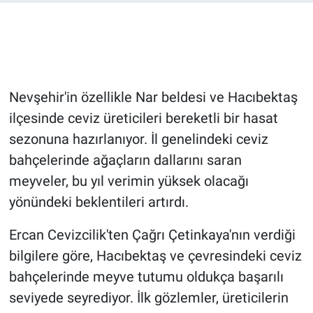
Bilim-Tek
Teknoloji
Nevşehir'in özellikle Nar beldesi ve Hacıbektaş
Röportaj
ilçesinde ceviz üreticileri bereketli bir hasat
sezonuna hazırlanıyor. İl genelindeki ceviz
Kayseri
bahçelerinde ağaçların dallarını saran
Niğde
meyveler, bu yıl verimin yüksek olacağı
yönündeki beklentileri artırdı.
Aksaray
Ercan Cevizcilik'ten Çağrı Çetinkaya'nın verdiği
Kırşehir
bilgilere göre, Hacıbektaş ve çevresindeki ceviz
bahçelerinde meyve tutumu oldukça başarılı
Yerel
seviyede seyrediyor. İlk gözlemler, üreticilerin