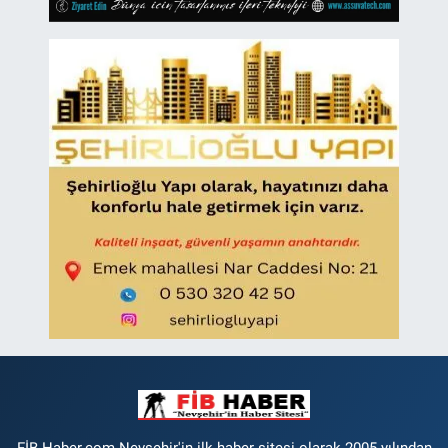
FİB Haber.com Nevsehir'in ilk haber sitesi olarak 2005 yılından