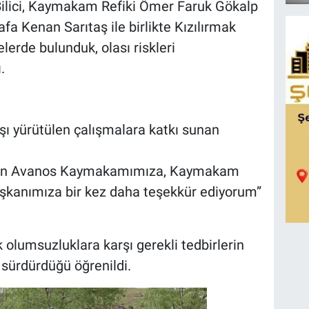
ici, Kaymakam Refiki Ömer Faruk Gökalp
a Kenan Sarıtaş ile birlikte Kızılırmak
erde bulunduk, olası riskleri
.
rşı yürütülen çalışmalara katkı sunan
ı için Avanos Kaymakamımıza, Kaymakam
şkanımıza bir kez daha teşekkür ediyorum”
k olumsuzluklara karşı gerekli tedbirlerin
sürdürdüğü öğrenildi.