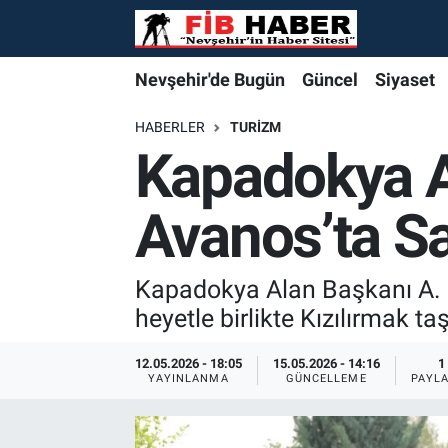
Foto Galeri
Nevşehir'de Bugün
Nevşehir'de Bugün
Nevşehir'de Bugün
Nöbetçi Eczaneler
Nevşehir'de Bugün
Güncel
Siyaset
Video
Güncel
Güncel
Güncel
Hava Durumu
HABERLER
TURIZM
Kapadokya A
Yazarlar
Siyaset
Siyaset
Siyaset
Trafik Durumu
Avanos’ta S
Özel Haber
Özel Haber
Özel Haber
Süper Lig Puan Durumu ve Fikstür
Turizm
Turizm
Turizm
Tüm Manşetler
Kapadokya Alan Başkanı A. 
heyetle birlikte Kızılırmak 
Ekonomi
Ekonomi
Ekonomi
Son Dakika Haberleri
12.05.2026 - 18:05
15.05.2026 - 14:16
1
YAYINLANMA
GÜNCELLEME
PAYL
Spor
Spor
Spor
Haber Arşivi
Yaşam
Gündem
Gündem