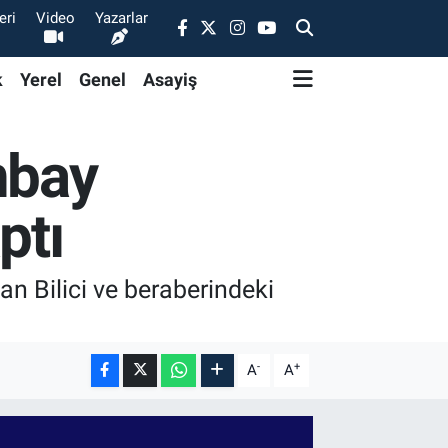
eri
Video
Yazarlar
k
Yerel
Genel
Asayiş
nbay
ptı
Bilici ve beraberindeki
-
+
A
A