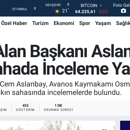
Foto Gal
DOLAR
°
21
47,7143
0.16
EURO
Özel Haber
Turizm
Ekonomi
Spor
Yaşam
Sağlı
55,0317
-0.02
STERLİN
64,2463
0.07
GRAM ALTIN
lan Başkanı Asla
6510.40
0.45
BİST100
13.799
70
ahada İnceleme Ya
BITCOIN
64.225,61
-0.63
Cem Aslanbay, Avanos Kaymakamı Osman 
taşkın sahasında incelemelerde bulundu.
453
1 DK
AŞIM
GÖSTERIM
OKUNMA SÜRESI