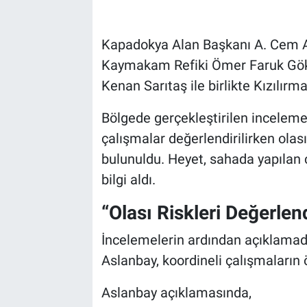
Bilim-Tek
Kapadokya Alan Başkanı A. Cem 
Kaymakam Refiki Ömer Faruk Gök
Teknoloji
Kenan Sarıtaş ile birlikte Kızılır
Röportaj
Bölgede gerçekleştirilen incelemel
çalışmalar değerlendirilirken olas
Kayseri
bulunuldu. Heyet, sahada yapılan ç
Niğde
bilgi aldı.
Aksaray
“Olası Riskleri Değerlen
İncelemelerin ardından açıklama
Kırşehir
Aslanbay, koordineli çalışmaların 
Yerel
Aslanbay açıklamasında,