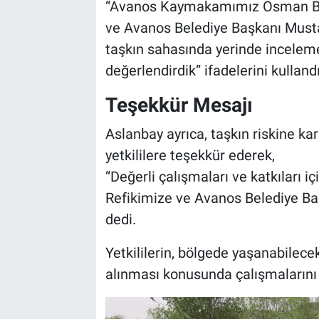
Genel
“Avanos Kaymakamımız Osman Bil
ve Avanos Belediye Başkanı Mustaf
Asayiş
taşkın sahasında yerinde incelemel
değerlendirdik” ifadelerini kullandı
Kültür - Sanat
Teşekkür Mesajı
Politika
Aslanbay ayrıca, taşkın riskine ka
Magazin
yetkililere teşekkür ederek,
“Değerli çalışmaları ve katkılar
Çevre
Refikimize ve Avanos Belediye Ba
dedi.
Haberde İnsan
Yetkililerin, bölgede yaşanabilece
alınması konusunda çalışmalarını 