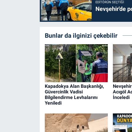
EDITÖRÜN SEÇTIĞI
Nevşehir'de po
Bunlar da ilginizi çekebilir
Kapadokya Alan Başkanlığı,
Nevşehir 
Güvercinlik Vadisi
Acıgöl Ad
Bilgilendirme Levhalarını
İnceledi
Yeniledi