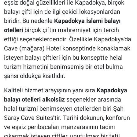
eşsiz doğal güzellikleri ile Kapadokya,
birçok
Genel
balayı çifti için de ilgi çekici lokasyonlardan
Asayiş
biridir.
Bu nedenle
Kapadokya İslami balayı
otelleri
birçok çiftin mahremiyet için tercih
Kültür - Sanat
ettiği seçeneklerdendir. Özellikle Kapadokya’da
Cave (mağara) Hotel konseptinde konaklamak
Politika
isteyen balayı çiftleri için bu konseptte helal
Magazin
turizm hizmetini benimsemiş bir otel bulma
şansı oldukça kısıtlıdır.
Çevre
Kaliteli hizmet arayışının yanı sıra
Kapadokya
Haberde İnsan
balayı otelleri
alkolsüz
seçenekler arasında
helal turizmi benimseyen otellerden biri Şah
Saray Cave Suites’tir. Tarihi dokunun, konforun
ve eşsiz peribacaları manzarasının tadını
çıkarmak isteyen çiftler, unutulmaz bir tatil