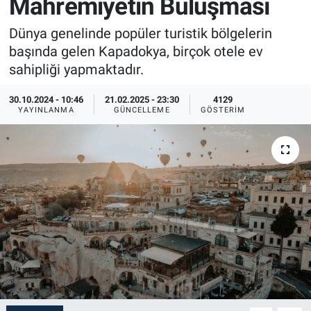
Mahremiyetin Buluşması
Sağlık
İlan - Duyuru- Mesaj
İlan - Duyuru- Mesaj
Dünya genelinde popüler turistik bölgelerin
başında gelen Kapadokya, birçok otele ev
Yerel
Türkiye Gündemi
Türkiye Gündemi
sahipliği yapmaktadır.
Genel
Sizden Gelenler
Sizden Gelenler
30.10.2024 - 10:46
21.02.2025 - 23:30
4129
YAYINLANMA
GÜNCELLEME
GÖSTERIM
Asayiş
Yaşam
Sağlık
Eğitim
Kültür
3.Sayfa
Medya