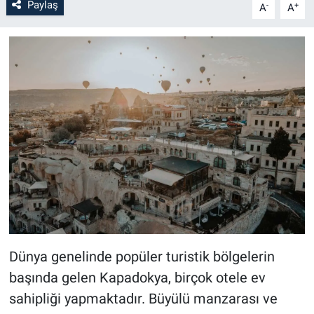
Paylaş
-
+
A
A
Bilim-Tek
Teknoloji
Röportaj
Kayseri
Niğde
Aksaray
Kırşehir
Dünya genelinde popüler turistik bölgelerin
başında gelen Kapadokya, birçok otele ev
Yerel
sahipliği yapmaktadır. Büyülü manzarası ve