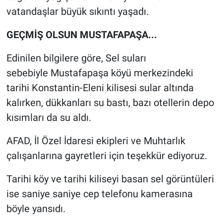
Genel
vatandaşlar büyük sıkıntı yaşadı.
Asayiş
GEÇMİŞ OLSUN MUSTAFAPAŞA...
Kültür - Sanat
Edinilen bilgilere göre, Sel suları
sebebiyle Mustafapaşa köyü merkezindeki
Politika
tarihi Konstantin-Eleni kilisesi sular altında
kalırken, dükkanları su bastı, bazı otellerin depo
Magazin
kısımları da su aldı.
Çevre
AFAD, İl Özel İdaresi ekipleri ve Muhtarlık
çalışanlarına gayretleri için teşekkür ediyoruz.
Haberde İnsan
Tarihi köy ve tarihi kiliseyi basan sel görüntüleri
ise saniye saniye cep telefonu kamerasına
böyle yansıdı.