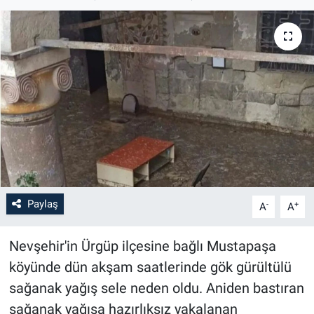
Bilim-Tek
Teknoloji
Röportaj
Kayseri
Niğde
Paylaş
-
+
A
A
Aksaray
Nevşehir'in Ürgüp ilçesine bağlı Mustapaşa
Kırşehir
köyünde dün akşam saatlerinde gök gürültülü
Yerel
sağanak yağış sele neden oldu. Aniden bastıran
sağanak yağışa hazırlıksız yakalanan