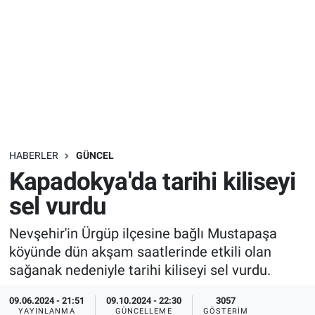
Sağlık
İlan - Duyuru- Mesaj
İlan - Duyuru- Mesaj
Yerel
Türkiye Gündemi
Türkiye Gündemi
Genel
Sizden Gelenler
Sizden Gelenler
Asayiş
Yaşam
HABERLER
GÜNCEL
Sağlık
Kapadokya'da tarihi kiliseyi
sel vurdu
Eğitim
Nevşehir'in Ürgüp ilçesine bağlı Mustapaşa
Kültür
köyünde dün akşam saatlerinde etkili olan
sağanak nedeniyle tarihi kiliseyi sel vurdu.
3.Sayfa
09.06.2024 - 21:51
09.10.2024 - 22:30
3057
Medya
YAYINLANMA
GÜNCELLEME
GÖSTERIM