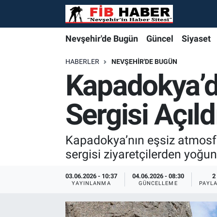
Foto Galeri
Nevşehir'de Bugün
Nevşehir'de Bugün
Nevşehir'de Bugün
Nöbetçi Eczaneler
Nevşehir'de Bugün
Güncel
Siyaset
Video
Güncel
Güncel
Güncel
Hava Durumu
HABERLER
NEVŞEHIR'DE BUGÜN
Kapadokya’d
Yazarlar
Siyaset
Siyaset
Siyaset
Trafik Durumu
Sergisi Açıld
Özel Haber
Özel Haber
Özel Haber
Süper Lig Puan Durumu ve Fikstür
Turizm
Turizm
Turizm
Tüm Manşetler
Kapadokya’nın eşsiz atmosfe
sergisi ziyaretçilerden yoğun 
Ekonomi
Ekonomi
Ekonomi
Son Dakika Haberleri
03.06.2026 - 10:37
04.06.2026 - 08:30
2
YAYINLANMA
GÜNCELLEME
PAYL
Spor
Spor
Spor
Haber Arşivi
Yaşam
Gündem
Gündem