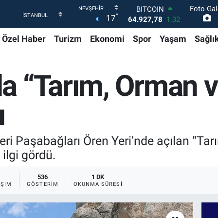
Foto Gal
DOLAR
°
17
47,5894
0.08
EURO
Özel Haber
Turizm
Ekonomi
Spor
Yaşam
Sağlı
55,0398
-0.02
STERLİN
64,1581
0.16
GRAM ALTIN
a “Tarım, Orman v
6527.85
0.54
BİST100
13.703
11
ı
BITCOIN
64.927,78
1.32
ri Paşabağları Ören Yeri’nde açılan “Tar
ilgi gördü.
536
1 DK
AŞIM
GÖSTERIM
OKUNMA SÜRESI