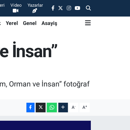
eri
Video
Yazarlar
k
Yerel
Genel
Asayiş
e İnsan”
ım, Orman ve İnsan” fotoğraf
-
+
A
A