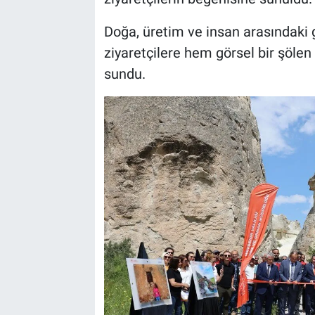
Genel
Doğa, üretim ve insan arasındaki 
Asayiş
ziyaretçilere hem görsel bir şöle
sundu.
Kültür - Sanat
Politika
Magazin
Çevre
Haberde İnsan