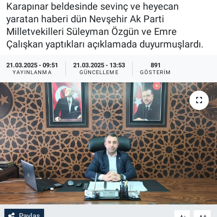
Karapınar beldesinde sevinç ve heyecan
Sağlık
İlan - Duyuru- Mesaj
İlan - Duyuru- Mesaj
yaratan haberi dün Nevşehir Ak Parti
Milletvekilleri Süleyman Özgün ve Emre
Yerel
Türkiye Gündemi
Türkiye Gündemi
Çalışkan yaptıkları açıklamada duyurmuşlardı.
21.03.2025 - 09:51
21.03.2025 - 13:53
891
Genel
Sizden Gelenler
Sizden Gelenler
YAYINLANMA
GÜNCELLEME
GÖSTERIM
Asayiş
Yaşam
Sağlık
Eğitim
Kültür
3.Sayfa
Medya
Paylaş
-
+