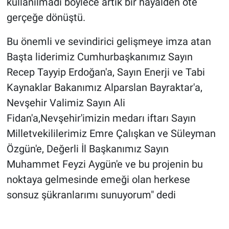
kullanılmadı böylece artık bir hayalden öte
Genel
gerçeğe dönüştü.
Asayiş
Bu önemli ve sevindirici gelişmeye imza atan
Başta liderimiz Cumhurbaşkanımız Sayın
Kültür - Sanat
Recep Tayyip Erdoğan'a, Sayın Enerji ve Tabi
Politika
Kaynaklar Bakanımız Alparslan Bayraktar'a,
Nevşehir Valimiz Sayın Ali
Magazin
Fidan'a,Nevşehir'imizin medarı iftarı Sayın
Milletvekililerimiz Emre Çalışkan ve Süleyman
Çevre
Özgün'e, Değerli İl Başkanımız Sayın
Haberde İnsan
Muhammet Feyzi Aygün'e ve bu projenin bu
noktaya gelmesinde emeği olan herkese
sonsuz şükranlarımı sunuyorum" dedi