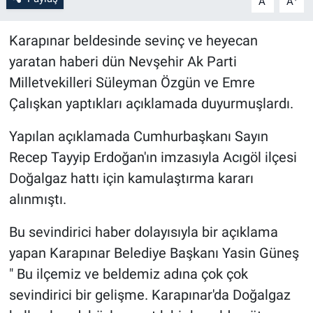
A
A
Bilim-Tek
Karapınar beldesinde sevinç ve heyecan
yaratan haberi dün Nevşehir Ak Parti
Teknoloji
Milletvekilleri Süleyman Özgün ve Emre
Çalışkan yaptıkları açıklamada duyurmuşlardı.
Röportaj
Yapılan açıklamada Cumhurbaşkanı Sayın
Kayseri
Recep Tayyip Erdoğan'ın imzasıyla Acıgöl ilçesi
Niğde
Doğalgaz hattı için kamulaştırma kararı
alınmıştı.
Aksaray
Bu sevindirici haber dolayısıyla bir açıklama
Kırşehir
yapan Karapınar Belediye Başkanı Yasin Güneş
" Bu ilçemiz ve beldemiz adına çok çok
Yerel
sevindirici bir gelişme. Karapınar'da Doğalgaz