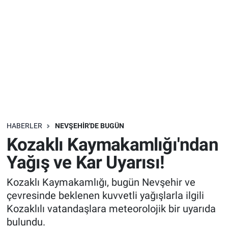
Sağlık
İlan - Duyuru- Mesaj
İlan - Duyuru- Mesaj
Yerel
Türkiye Gündemi
Türkiye Gündemi
Genel
Sizden Gelenler
Sizden Gelenler
Asayiş
Yaşam
Sağlık
HABERLER
NEVŞEHIR'DE BUGÜN
Kozaklı Kaymakamlığı'ndan
Eğitim
Yağış ve Kar Uyarısı!
Kültür
Kozaklı Kaymakamlığı, bugün Nevşehir ve
çevresinde beklenen kuvvetli yağışlarla ilgili
3.Sayfa
Kozaklılı vatandaşlara meteorolojik bir uyarıda
bulundu.
Medya