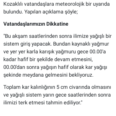
Genel
Kozaklılı vatandaşlara meteorolojik bir uyarıda
bulundu. Yapılan açıklama şöyle;
Asayiş
Vatandaşlarımızın Dikkatine
Kültür - Sanat
"Bu akşam saatlerinden sonra ilimize yağışlı bir
Politika
sistem giriş yapacak. Bundan kaynaklı yağmur
ve yer yer karla karışık yağmuru gece 00.00'a
Magazin
kadar hafif bir şekilde devam etmesini,
00.00'dan sonra yağışın hafif olarak kar yağışı
Çevre
şekinde meydana gelmesini bekliyoruz.
Haberde İnsan
Toplam kar kalınlığının 5 cm civarında olmasını
ve yağışlı sistem yarın gece saatlerinden sonra
ilimizi terk etmesi tahmin ediliyor."