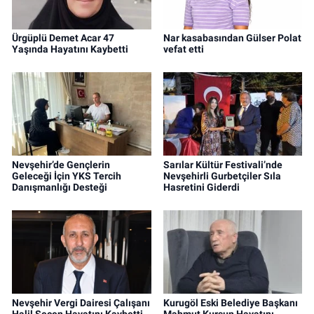
Ürgüplü Demet Acar 47
Nar kasabasından Gülser Polat
Yaşında Hayatını Kaybetti
vefat etti
Nevşehir’de Gençlerin
Sarılar Kültür Festivali’nde
Geleceği İçin YKS Tercih
Nevşehirli Gurbetçiler Sıla
Danışmanlığı Desteği
Hasretini Giderdi
Nevşehir Vergi Dairesi Çalışanı
Kurugöl Eski Belediye Başkanı
Halil Seçen Hayatını Kaybetti
Mahmut Kurşun Hayatını