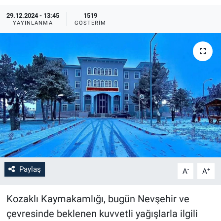
29.12.2024 - 13:45
1519
Bilim-Tek
YAYINLANMA
GÖSTERIM
Teknoloji
Röportaj
Kayseri
Niğde
Aksaray
Paylaş
-
+
A
A
Kırşehir
Kozaklı Kaymakamlığı, bugün Nevşehir ve
Yerel
çevresinde beklenen kuvvetli yağışlarla ilgili