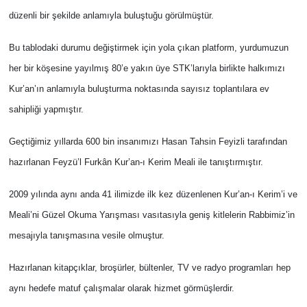
düzenli bir şekilde anlamıyla buluştuğu görülmüştür.
Bu tablodaki durumu değiştirmek için yola çıkan platform, yurdumuzun
her bir köşesine yayılmış 80’e yakın üye STK’larıyla birlikte halkımızı
Kur’an’ın anlamıyla buluşturma noktasında sayısız toplantılara ev
sahipliği yapmıştır.
Geçtiğimiz yıllarda 600 bin insanımızı Hasan Tahsin Feyizli tarafından
hazırlanan Feyzü’l Furkân Kur’an-ı Kerim Meali ile tanıştırmıştır.
2009 yılında aynı anda 41 ilimizde ilk kez düzenlenen Kur’an-ı Kerim’i ve
Meali’ni Güzel Okuma Yarışması vasıtasıyla geniş kitlelerin Rabbimiz’in
mesajıyla tanışmasına vesile olmuştur.
Hazırlanan kitapçıklar, broşürler, bültenler, TV ve radyo programları hep
aynı hedefe matuf çalışmalar olarak hizmet görmüşlerdir.