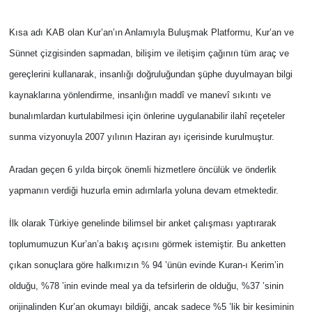
Genel
Kısa adı KAB olan Kur’an’ın Anlamıyla Buluşmak Platformu, Kur’an ve
Asayiş
Sünnet çizgisinden sapmadan, bilişim ve iletişim çağının tüm araç ve
gereçlerini kullanarak, insanlığı doğruluğundan şüphe duyulmayan bilgi
Kültür - Sanat
kaynaklarına yönlendirme, insanlığın maddî ve manevî sıkıntı ve
Politika
bunalımlardan kurtulabilmesi için önlerine uygulanabilir ilahî reçeteler
sunma vizyonuyla 2007 yılının Haziran ayı içerisinde kurulmuştur.
Magazin
Aradan geçen 6 yılda birçok önemli hizmetlere öncülük ve önderlik
Çevre
yapmanın verdiği huzurla emin adımlarla yoluna devam etmektedir.
Haberde İnsan
İlk olarak Türkiye genelinde bilimsel bir anket çalışması yaptırarak
toplumumuzun Kur’an’a bakış açısını görmek istemiştir. Bu anketten
çıkan sonuçlara göre halkımızın % 94 ’ünün evinde Kuran-ı Kerim’in
olduğu, %78 ’inin evinde meal ya da tefsirlerin de olduğu, %37 ’sinin
orijinalinden Kur’an okumayı bildiği, ancak sadece %5 ’lik bir kesiminin