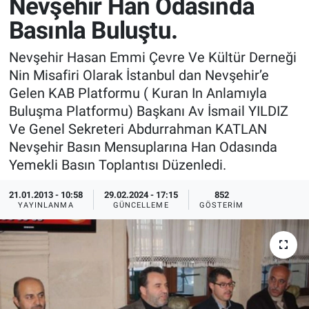
Nevşehir Han Odasında
Basınla Buluştu.
Sağlık
İlan - Duyuru- Mesaj
İlan - Duyuru- Mesaj
Nevşehir Hasan Emmi Çevre Ve Kültür Derneği
Yerel
Türkiye Gündemi
Türkiye Gündemi
Nin Misafiri Olarak İstanbul dan Nevşehir’e
Gelen KAB Platformu ( Kuran In Anlamıyla
Genel
Sizden Gelenler
Sizden Gelenler
Buluşma Platformu) Başkanı Av İsmail YILDIZ
Ve Genel Sekreteri Abdurrahman KATLAN
Asayiş
Yaşam
Nevşehir Basın Mensuplarına Han Odasında
Yemekli Basın Toplantısı Düzenledi.
Sağlık
21.01.2013 - 10:58
29.02.2024 - 17:15
852
Eğitim
YAYINLANMA
GÜNCELLEME
GÖSTERIM
Kültür
3.Sayfa
Medya