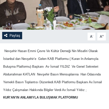
Bilim-Tek
Teknoloji
Paylaş
Röportaj
-
+
A
A
Kayseri
Nevşehir Hasan Emmi Çevre Ve Kültür Derneği Nin Misafiri Olarak
İstanbul dan Nevşehir’e
Gelen KAB Platformu ( Kuran In Anlamıyla
Niğde
Buluşma Platformu) Başkanı
Av İsmail YILDIZ
Ve Genel Sekreteri
Aksaray
Abdurrahman KATLAN
Nevşehir Basın Mensuplarına
Han Odasında
Yemekli Basın Toplantısı Düzenledi.KAB Platformu Başkanı Av.İsmail
Kırşehir
Yıldız Çalışmaları Hakkında Bilgiler Verdi Av:İsmail Yıldız ;
KUR’AN’IN ANLAMIYLA BULUŞMAK PLATFORMU
Yerel