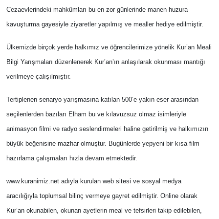
Cezaevlerindeki mahkûmları bu en zor günlerinde manen huzura
kavuşturma gayesiyle ziyaretler yapılmış ve mealler hediye edilmiştir.
Ülkemizde birçok yerde halkımız ve öğrencilerimize yönelik Kur’an Meali
Bilgi Yarışmaları düzenlenerek Kur’an’ın anlaşılarak okunması mantığı
verilmeye çalışılmıştır.
Tertiplenen senaryo yarışmasına katılan 500’e yakın eser arasından
seçilenlerden bazıları Elham bu ve kılavuzsuz olmaz isimleriyle
animasyon filmi ve radyo seslendirmeleri haline getirilmiş ve halkımızın
büyük beğenisine mazhar olmuştur. Bugünlerde yepyeni bir kısa film
hazırlama çalışmaları hızla devam etmektedir.
www.kuranimiz.net adıyla kurulan web sitesi ve sosyal medya
aracılığıyla toplumsal bilinç vermeye gayret edilmiştir. Online olarak
Kur’an okunabilen, okunan ayetlerin meal ve tefsirleri takip edilebilen,