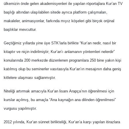
ülkemizin önde gelen akademisyenleri ile yapılan röportajlara Kur’an TV
başlığı altından ulaşılabilen sitede ayrıca platform çalışmaları,
makaleler, animasyonlar, farkında mıyız köşeleri gibi birçok orijinal
başlıklar mevcuttur.
Geçtiğimiz yıllarda yine üye STK’larla birlikte “Kur’an nedir, nasıl bir
kitaptır ve niçin indirilmiştir; Kur’an’ı anlamanın yöntemleri nelerdir”
konularında 200 merkezde düzenlenen programlara 250 bine yakın kişi
katılmış olup bu seminerler vasıtasıyla Kur’an’ın mesajının daha geniş
kitlelere ulaşması sağlanmıştır.
Niteliği artırmak amacıyla Kur’an lisanı Arapça’nın öğrenilmesi için
kurslar açılmış, bu amaçla “Ana kaynağın ana dilinden öğrenilmesi”
vurgusu yapılmıştır.
2012 yılında, Kur’an sünnet birlikteliği, Kur’an’a karşı yapılan itirazlara