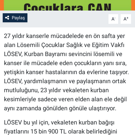
Bilim-Tek
Paylaş
-
+
A
A
Teknoloji
27 yıldır kanserle mücadelede en ön safta yer
alan Lösemili Çocuklar Sağlık ve Eğitim Vakfı
Röportaj
LÖSEV, Kurban Bayramı sevincini lösemili ve
Kayseri
kanser ile mücadele eden çocukların yanı sıra,
yetişkin kanser hastalarının da evlerine taşıyor.
Niğde
LÖSEV, yardımlaşmanın ve paylaşmanın ortak
mutluluğunu, 23 yıldır vekaleten kurban
Aksaray
kesimleriyle sadece veren elden alan ele değil
Kırşehir
aynı zamanda gönülden gönüle ulaştırıyor.
LÖSEV bu yıl için, vekaleten kurban bağışı
Yerel
fiyatlarını 15 bin 900 TL olarak belirlediğini