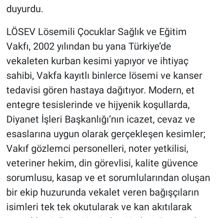
Genel
duyurdu.
Asayiş
LÖSEV Lösemili Çocuklar Sağlık ve Eğitim
Vakfı, 2002 yılından bu yana Türkiye’de
Kültür - Sanat
vekaleten kurban kesimi yapıyor ve ihtiyaç
sahibi, Vakfa kayıtlı binlerce lösemi ve kanser
Politika
tedavisi gören hastaya dağıtıyor. Modern, et
Magazin
entegre tesislerinde ve hijyenik koşullarda,
Diyanet İşleri Başkanlığı’nın icazet, cevaz ve
Çevre
esaslarına uygun olarak gerçekleşen kesimler;
Vakıf gözlemci personelleri, noter yetkilisi,
Haberde İnsan
veteriner hekim, din görevlisi, kalite güvence
sorumlusu, kasap ve et sorumlularından oluşan
bir ekip huzurunda vekalet veren bağışçıların
isimleri tek tek okutularak ve kan akıtılarak