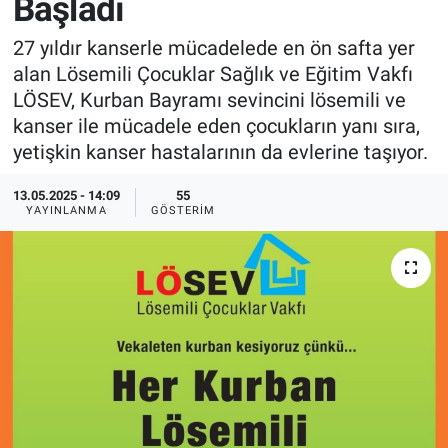
Başladı
Sağlık
İlan - Duyuru- Mesaj
İlan - Duyuru- Mesaj
27 yıldır kanserle mücadelede en ön safta yer
alan Lösemili Çocuklar Sağlık ve Eğitim Vakfı
Yerel
Türkiye Gündemi
Türkiye Gündemi
LÖSEV, Kurban Bayramı sevincini lösemili ve
kanser ile mücadele eden çocukların yanı sıra,
Genel
Sizden Gelenler
Sizden Gelenler
yetişkin kanser hastalarının da evlerine taşıyor.
Asayiş
Yaşam
13.05.2025 - 14:09
55
YAYINLANMA
GÖSTERIM
Sağlık
Eğitim
Kültür
3.Sayfa
Medya