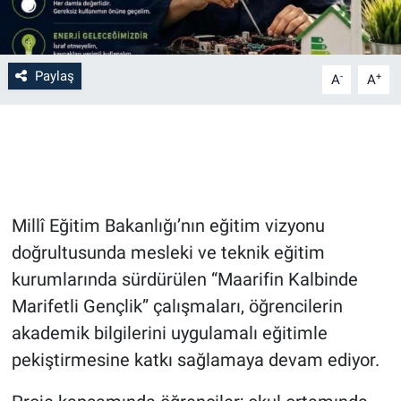
Bilim-Tek
Paylaş
-
+
A
A
Teknoloji
Röportaj
Kayseri
Millî Eğitim Bakanlığı’nın eğitim vizyonu
Niğde
doğrultusunda mesleki ve teknik eğitim
Aksaray
kurumlarında sürdürülen “Maarifin Kalbinde
Marifetli Gençlik” çalışmaları, öğrencilerin
Kırşehir
akademik bilgilerini uygulamalı eğitimle
pekiştirmesine katkı sağlamaya devam ediyor.
Yerel