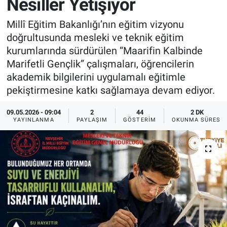
Nesiller Yetişiyor
Sağlık
İlan - Duyuru- Mesaj
İlan - Duyuru- Mesaj
Millî Eğitim Bakanlığı’nın eğitim vizyonu
doğrultusunda mesleki ve teknik eğitim
Yerel
Türkiye Gündemi
Türkiye Gündemi
kurumlarında sürdürülen “Maarifin Kalbinde
Marifetli Gençlik” çalışmaları, öğrencilerin
Genel
Sizden Gelenler
Sizden Gelenler
akademik bilgilerini uygulamalı eğitimle
pekiştirmesine katkı sağlamaya devam ediyor.
Asayiş
Yaşam
09.05.2026 - 09:04
2
44
2 DK
YAYINLANMA
PAYLAŞIM
GÖSTERIM
OKUNMA SÜRESI
Sağlık
Eğitim
Kültür
3.Sayfa
Medya