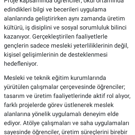
Proje kapsamında öğrenciler; okul ortamında
Genel
edindikleri bilgi ve becerileri uygulama
Asayiş
alanlarında geliştirirken aynı zamanda üretim
kültürü, iş disiplini ve sosyal sorumluluk bilinci
Kültür - Sanat
kazanıyor. Gerçekleştirilen faaliyetlerle
gençlerin sadece mesleki yeterliliklerinin değil,
Politika
kişisel gelişimlerinin de desteklenmesi
hedefleniyor.
Magazin
Mesleki ve teknik eğitim kurumlarında
Çevre
yürütülen çalışmalar çerçevesinde öğrenciler;
Haberde İnsan
tasarım ve üretim faaliyetlerinde aktif rol alıyor,
farklı projelerde görev üstlenerek meslek
alanlarına yönelik uygulamalı deneyim elde
ediyor. Atölye çalışmaları ve saha uygulamaları
sayesinde öğrenciler, üretim süreçlerini birebir