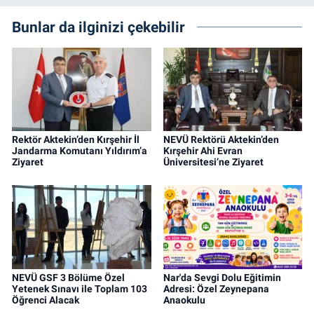
Bunlar da ilginizi çekebilir
Rektör Aktekin’den Kırşehir İl
NEVÜ Rektörü Aktekin’den
Jandarma Komutanı Yıldırım’a
Kırşehir Ahi Evran
Ziyaret
Üniversitesi’ne Ziyaret
NEVÜ GSF 3 Bölüme Özel
Nar'da Sevgi Dolu Eğitimin
Yetenek Sınavı ile Toplam 103
Adresi: Özel Zeynepana
Öğrenci Alacak
Anaokulu