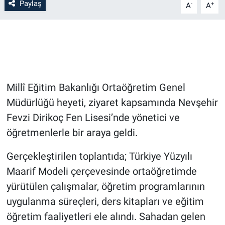
Paylaş
-
+
A
A
Bilim-Tek
Teknoloji
Röportaj
Millî Eğitim Bakanlığı Ortaöğretim Genel
Kayseri
Müdürlüğü heyeti, ziyaret kapsamında Nevşehir
Fevzi Dirikoç Fen Lisesi’nde yönetici ve
Niğde
öğretmenlerle bir araya geldi.
Aksaray
Gerçekleştirilen toplantıda; Türkiye Yüzyılı
Maarif Modeli çerçevesinde ortaöğretimde
Kırşehir
yürütülen çalışmalar, öğretim programlarının
uygulanma süreçleri, ders kitapları ve eğitim
Yerel
öğretim faaliyetleri ele alındı. Sahadan gelen