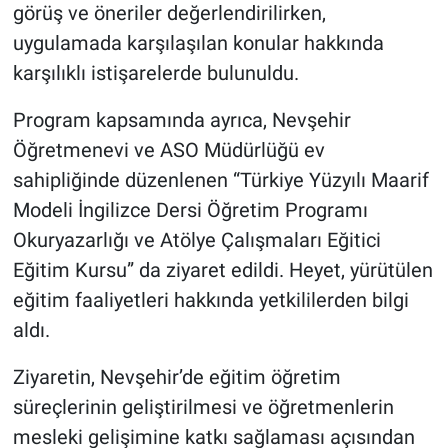
Genel
görüş ve öneriler değerlendirilirken,
uygulamada karşılaşılan konular hakkında
Asayiş
karşılıklı istişarelerde bulunuldu.
Kültür - Sanat
Program kapsamında ayrıca, Nevşehir
Öğretmenevi ve ASO Müdürlüğü ev
Politika
sahipliğinde düzenlenen “Türkiye Yüzyılı Maarif
Modeli İngilizce Dersi Öğretim Programı
Magazin
Okuryazarlığı ve Atölye Çalışmaları Eğitici
Çevre
Eğitim Kursu” da ziyaret edildi. Heyet, yürütülen
eğitim faaliyetleri hakkında yetkililerden bilgi
Haberde İnsan
aldı.
Ziyaretin, Nevşehir’de eğitim öğretim
süreçlerinin geliştirilmesi ve öğretmenlerin
mesleki gelişimine katkı sağlaması açısından