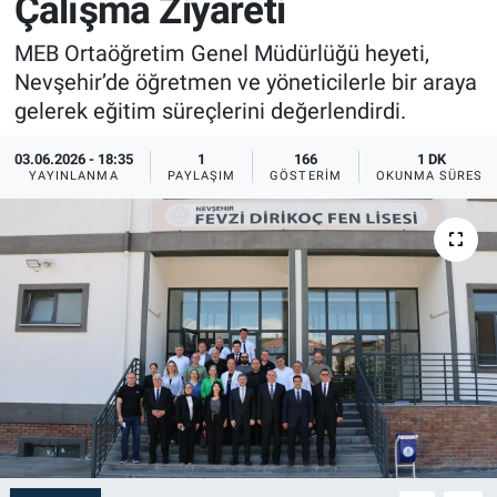
Çalışma Ziyareti
Sağlık
İlan - Duyuru- Mesaj
İlan - Duyuru- Mesaj
MEB Ortaöğretim Genel Müdürlüğü heyeti,
Nevşehir’de öğretmen ve yöneticilerle bir araya
Yerel
Türkiye Gündemi
Türkiye Gündemi
gelerek eğitim süreçlerini değerlendirdi.
Genel
Sizden Gelenler
Sizden Gelenler
03.06.2026 - 18:35
1
166
1 DK
YAYINLANMA
PAYLAŞIM
GÖSTERIM
OKUNMA SÜRESI
Asayiş
Yaşam
Sağlık
Eğitim
Kültür
3.Sayfa
Medya