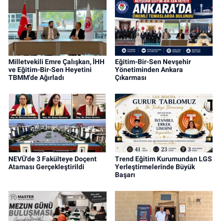
Milletvekili Emre Çalışkan, İHH
Eğitim-Bir-Sen Nevşehir
ve Eğitim-Bir-Sen Heyetini
Yönetiminden Ankara
TBMM'de Ağırladı
Çıkarması
NEVÜ'de 3 Fakülteye Doçent
Trend Eğitim Kurumundan LGS
Ataması Gerçekleştirildi
Yerleştirmelerinde Büyük
Başarı