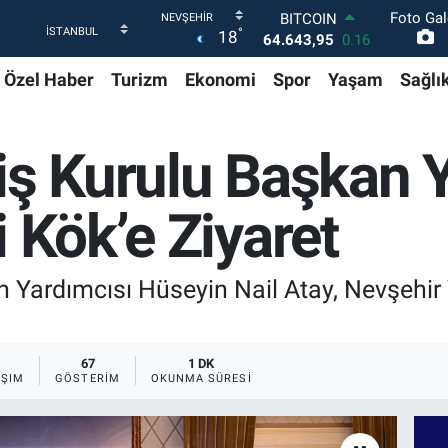
64.643,95
0.16
Foto Gal
°
18
DOLAR
47,6704
0
Özel Haber
Turizm
Ekonomi
Spor
Yaşam
Sağlı
EURO
55,0406
-0.08
STERLİN
64,2143
0
iş Kurulu Başkan 
GRAM ALTIN
6500.87
0.12
BİST100
i Kök’e Ziyaret
13.799
70
 Yardımcısı Hüseyin Nail Atay, Nevşehir 
67
1 DK
AŞIM
GÖSTERIM
OKUNMA SÜRESI