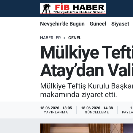
Foto Galeri
Nevşehir'de Bugün
Nevşehir'de Bugün
Nevşehir'de Bugün
Nöbetçi Eczaneler
Nevşehir'de Bugün
Güncel
Siyaset
Video
Güncel
Güncel
Güncel
Hava Durumu
HABERLER
GENEL
Mülkiye Teft
Yazarlar
Siyaset
Siyaset
Siyaset
Trafik Durumu
Atay’dan Val
Özel Haber
Özel Haber
Özel Haber
Süper Lig Puan Durumu ve Fikstür
Turizm
Turizm
Turizm
Tüm Manşetler
Mülkiye Teftiş Kurulu Başkan
makamında ziyaret etti.
Ekonomi
Ekonomi
Ekonomi
Son Dakika Haberleri
18.06.2026 - 13:05
18.06.2026 - 14:38
1
YAYINLANMA
GÜNCELLEME
PAYL
Spor
Spor
Spor
Haber Arşivi
Yaşam
Gündem
Gündem