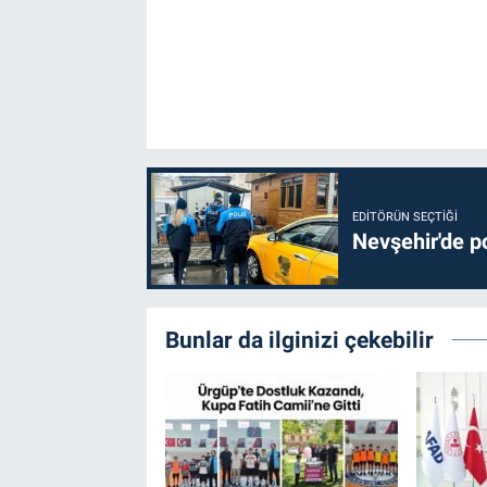
Genel
Asayiş
Kültür - Sanat
Politika
EDITÖRÜN SEÇTIĞI
Magazin
Nevşehir'de po
Çevre
Bunlar da ilginizi çekebilir
Haberde İnsan