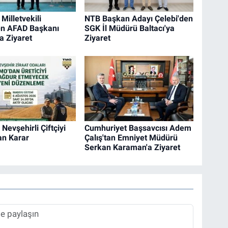
Milletvekili
NTB Başkan Adayı Çelebi'den
en AFAD Başkanı
SGK İl Müdürü Baltacı'ya
a Ziyaret
Ziyaret
evşehirli Çiftçiyi
Cumhuriyet Başsavcısı Adem
an Karar
Çalış'tan Emniyet Müdürü
Serkan Karaman'a Ziyaret