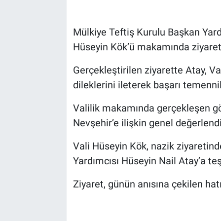
Bilim-Tek
Mülkiye Teftiş Kurulu Başkan Yard
Hüseyin Kök’ü makamında ziyaret 
Teknoloji
Gerçekleştirilen ziyarette Atay, Va
Röportaj
dileklerini ileterek başarı temennile
Kayseri
Valilik makamında gerçekleşen görü
Nevşehir’e ilişkin genel değerlen
Niğde
Vali Hüseyin Kök, nazik ziyaretin
Aksaray
Yardımcısı Hüseyin Nail Atay’a te
Kırşehir
Ziyaret, günün anısına çekilen hatı
Yerel