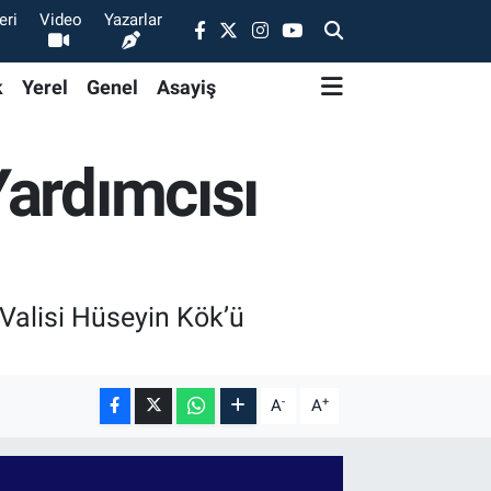
eri
Video
Yazarlar
k
Yerel
Genel
Asayiş
Yardımcısı
Valisi Hüseyin Kök’ü
-
+
A
A