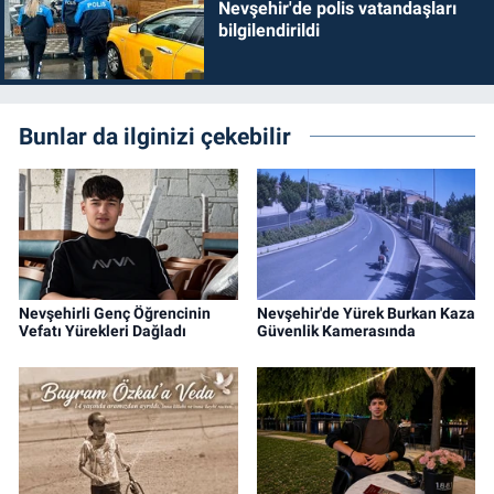
Nevşehir'de polis vatandaşları
bilgilendirildi
Bunlar da ilginizi çekebilir
Nevşehirli Genç Öğrencinin
Nevşehir'de Yürek Burkan Kaza
Vefatı Yürekleri Dağladı
Güvenlik Kamerasında