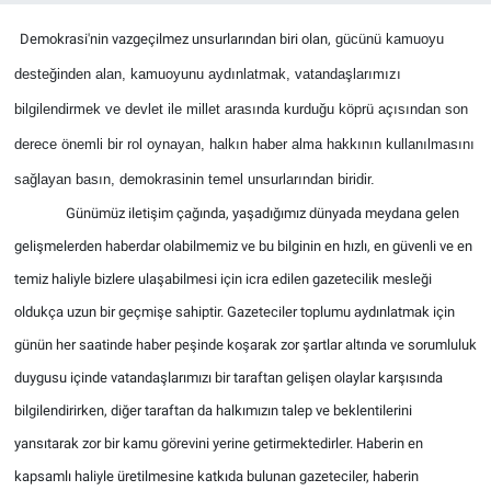
Demokrasi'nin vazgeçilmez unsurlarından biri olan,
gücünü kamuoyu
Bilim-Tek
desteğinden alan,
kamuoyunu aydınlatmak, vatandaşlarımızı
Teknoloji
bilgilendirmek ve devlet ile millet arasında kurduğu köprü açısından son
derece önemli bir rol oynayan,
halkın haber alma hakkının kullanılmasını
Röportaj
sağlayan basın, demokrasinin temel unsurlarından biridir.
Günümüz iletişim çağında, yaşadığımız dünyada meydana gelen
Kayseri
gelişmelerden haberdar olabilmemiz ve bu bilginin en hızlı, en güvenli ve en
Niğde
temiz haliyle bizlere ulaşabilmesi için icra edilen gazetecilik mesleği
oldukça uzun bir geçmişe sahiptir.
Gazeteciler toplumu aydınlatmak için
Aksaray
günün her saatinde haber peşinde koşarak zor şartlar altında ve sorumluluk
duygusu içinde vatandaşlarımızı bir taraftan gelişen olaylar karşısında
Kırşehir
bilgilendirirken, diğer taraftan da halkımızın talep ve beklentilerini
Yerel
yansıtarak zor bir kamu görevini yerine getirmektedirler.
Haberin en
kapsamlı haliyle üretilmesine katkıda bulunan gazeteciler, haberin