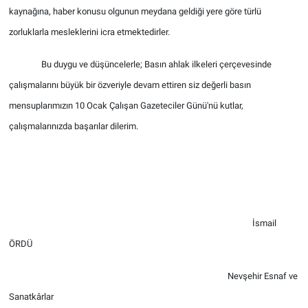
Genel
kaynağına, haber konusu olgunun meydana geldiği yere göre türlü
zorluklarla mesleklerini icra etmektedirler.
Asayiş
Bu duygu ve düşüncelerle; Basın ahlak ilkeleri çerçevesinde
Kültür - Sanat
çalışmalarını büyük bir özveriyle devam ettiren siz değerli basın
mensuplarımızın 10 Ocak Çalışan Gazeteciler Günü'nü kutlar,
Politika
çalışmalarınızda başarılar dilerim.
Magazin
Çevre
Haberde İnsan
İsmail
ÖRDÜ
Nevşehir Esnaf ve
Sanatkârlar