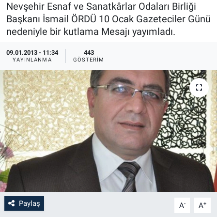
Nevşehir Esnaf ve Sanatkârlar Odaları Birliği
Sağlık
İlan - Duyuru- Mesaj
İlan - Duyuru- Mesaj
Başkanı İsmail ÖRDÜ 10 Ocak Gazeteciler Günü
nedeniyle bir kutlama Mesajı yayımladı.
Yerel
Türkiye Gündemi
Türkiye Gündemi
09.01.2013 - 11:34
443
YAYINLANMA
GÖSTERIM
Genel
Sizden Gelenler
Sizden Gelenler
Asayiş
Yaşam
Sağlık
Eğitim
Kültür
3.Sayfa
Paylaş
-
+
A
A
Medya