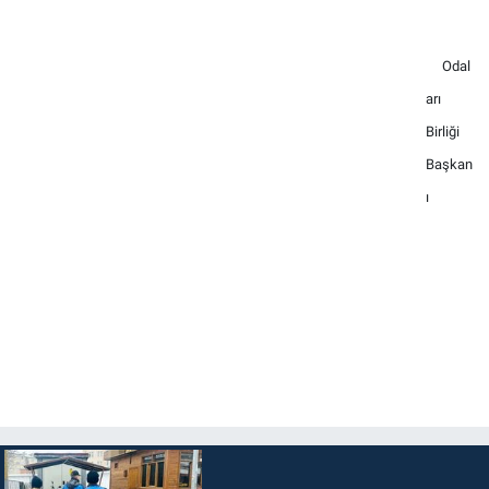
Odal
arı
Birliği
Başkan
ı