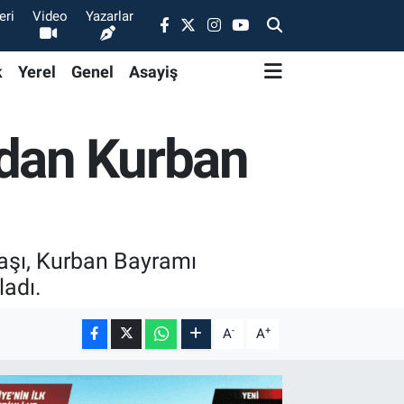
eri
Video
Yazarlar
k
Yerel
Genel
Asayiş
dan Kurban
başı, Kurban Bayramı
ladı.
-
+
A
A