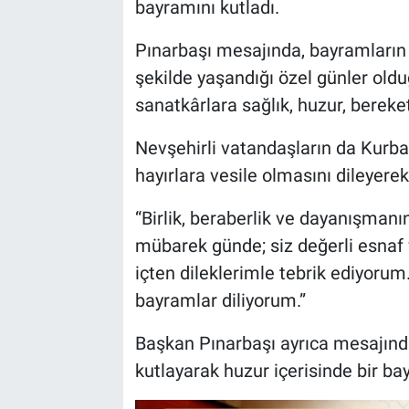
bayramını kutladı.
Bilim-Tek
Pınarbaşı mesajında, bayramların 
şekilde yaşandığı özel günler old
Teknoloji
sanatkârlara sağlık, huzur, berek
Röportaj
Nevşehirli vatandaşların da Kurba
hayırlara vesile olmasını dileyerek
Kayseri
“Birlik, beraberlik ve dayanışmanı
Niğde
mübarek günde; siz değerli esnaf
içten dileklerimle tebrik ediyorum.
Aksaray
bayramlar diliyorum.”
Kırşehir
Başkan Pınarbaşı ayrıca mesajınd
kutlayarak huzur içerisinde bir b
Yerel