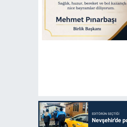
EDITÖRÜN SEÇTIĞI
Nevşehir'de po