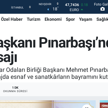
Foto Gal
EURO
°
18
55,2510
0.32
STERLİN
Özel Haber
Turizm
Ekonomi
Spor
Yaşam
Sağlı
64,4811
0.38
GRAM ALTIN
6660.55
0.03
BİST100
kanı Pınarbaşı’n
13.779
-14
BITCOIN
64.960,21
0.87
ajı
DOLAR
47,7436
0.18
ar Odaları Birliği Başkanı Mehmet Pınar
jda esnaf ve sanatkârların bayramını kut
1 DK
OKUNMA SÜRESI