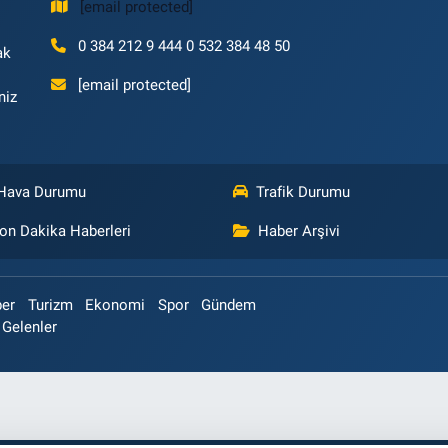
[email protected]
0 384 212 9 444 0 532 384 48 50
ak
[email protected]
niz
Hava Durumu
Trafik Durumu
on Dakika Haberleri
Haber Arşivi
ber
Turizm
Ekonomi
Spor
Gündem
 Gelenler