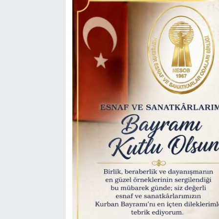
Genel
Asayiş
Kültür - Sanat
Politika
Magazin
Çevre
Haberde İnsan