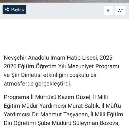
Paylaş
-
+
A
A
Bilim-Tek
Teknoloji
Röportaj
Nevşehir Anadolu İmam Hatip Lisesi, 2025-
Kayseri
2026 Eğitim Öğretim Yılı Mezuniyet Programı
Niğde
ve Şiir Dinletisi etkinliğini coşkulu bir
atmosferde gerçekleştirdi.
Aksaray
Programa İl Müftüsü Kazım Güzel, İl Milli
Kırşehir
Eğitim Müdür Yardımcısı Murat Saltık, İl Müftü
Yardımcısı Dr. Mahmut Taşyapan, İl Milli Eğitim
Yerel
Din Öğretimi Şube Müdürü Süleyman Bozova,