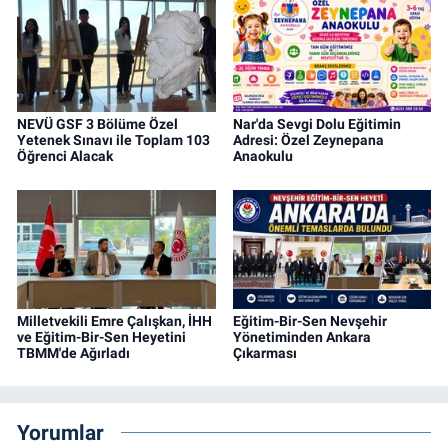
NEVÜ GSF 3 Bölüme Özel
Nar'da Sevgi Dolu Eğitimin
Yetenek Sınavı ile Toplam 103
Adresi: Özel Zeynepana
Öğrenci Alacak
Anaokulu
Milletvekili Emre Çalışkan, İHH
Eğitim-Bir-Sen Nevşehir
ve Eğitim-Bir-Sen Heyetini
Yönetiminden Ankara
TBMM'de Ağırladı
Çıkarması
Yorumlar