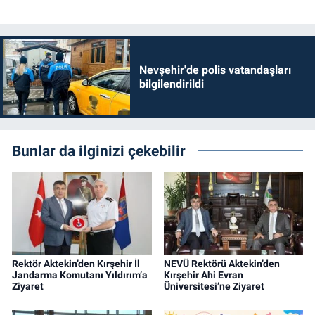
Nevşehir'de polis vatandaşları
bilgilendirildi
Bunlar da ilginizi çekebilir
Rektör Aktekin’den Kırşehir İl
NEVÜ Rektörü Aktekin’den
Jandarma Komutanı Yıldırım’a
Kırşehir Ahi Evran
Ziyaret
Üniversitesi’ne Ziyaret