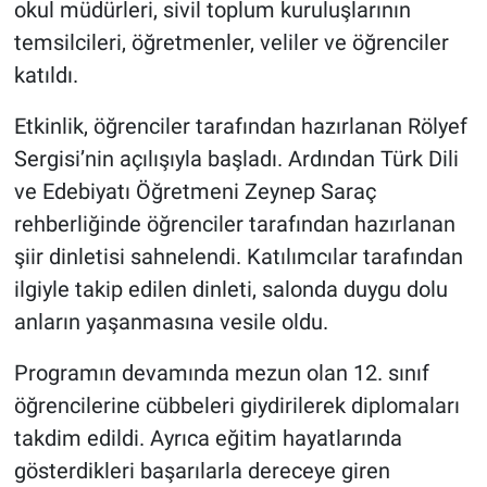
okul müdürleri, sivil toplum kuruluşlarının
Genel
temsilcileri, öğretmenler, veliler ve öğrenciler
Asayiş
katıldı.
Kültür - Sanat
Etkinlik, öğrenciler tarafından hazırlanan Rölyef
Sergisi’nin açılışıyla başladı. Ardından Türk Dili
Politika
ve Edebiyatı Öğretmeni Zeynep Saraç
rehberliğinde öğrenciler tarafından hazırlanan
Magazin
şiir dinletisi sahnelendi. Katılımcılar tarafından
Çevre
ilgiyle takip edilen dinleti, salonda duygu dolu
anların yaşanmasına vesile oldu.
Haberde İnsan
Programın devamında mezun olan 12. sınıf
öğrencilerine cübbeleri giydirilerek diplomaları
takdim edildi. Ayrıca eğitim hayatlarında
gösterdikleri başarılarla dereceye giren