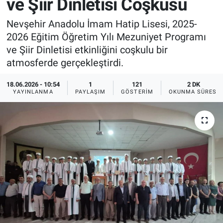
ve Şiir Dinletisi Coşkusu
Sağlık
İlan - Duyuru- Mesaj
İlan - Duyuru- Mesaj
Nevşehir Anadolu İmam Hatip Lisesi, 2025-
2026 Eğitim Öğretim Yılı Mezuniyet Programı
Yerel
Türkiye Gündemi
Türkiye Gündemi
ve Şiir Dinletisi etkinliğini coşkulu bir
atmosferde gerçekleştirdi.
Genel
Sizden Gelenler
Sizden Gelenler
18.06.2026 - 10:54
1
121
2 DK
YAYINLANMA
PAYLAŞIM
GÖSTERIM
OKUNMA SÜRESI
Asayiş
Yaşam
Sağlık
Eğitim
Kültür
3.Sayfa
Medya