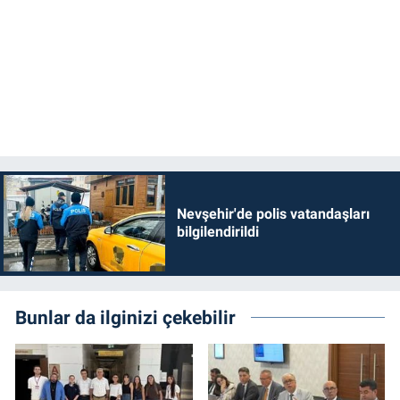
Nevşehir'de polis vatandaşları
bilgilendirildi
Bunlar da ilginizi çekebilir