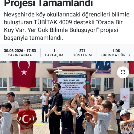
Projesi Tamamlandı
Sağlık
İlan - Duyuru- Mesaj
İlan - Duyuru- Mesaj
Nevşehir'de köy okullarındaki öğrencileri bilimle
buluşturan TÜBİTAK 4009 destekli "Orada Bir
Yerel
Türkiye Gündemi
Türkiye Gündemi
Köy Var: Yer Gök Bilimle Buluşuyor!" projesi
başarıyla tamamlandı.
Genel
Sizden Gelenler
Sizden Gelenler
30.06.2026 - 17:53
1
371
1 DK
YAYINLANMA
PAYLAŞIM
GÖSTERIM
OKUNMA SÜRESI
Asayiş
Yaşam
Sağlık
Eğitim
Kültür
3.Sayfa
Medya