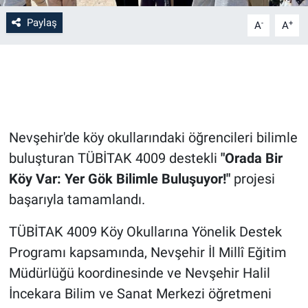
Paylaş
-
+
A
A
Bilim-Tek
Teknoloji
Röportaj
Nevşehir'de köy okullarındaki öğrencileri bilimle
Kayseri
buluşturan TÜBİTAK 4009 destekli
"Orada Bir
Niğde
Köy Var: Yer Gök Bilimle Buluşuyor!"
projesi
başarıyla tamamlandı.
Aksaray
TÜBİTAK 4009 Köy Okullarına Yönelik Destek
Kırşehir
Programı kapsamında, Nevşehir İl Millî Eğitim
Müdürlüğü koordinesinde ve Nevşehir Halil
Yerel
İncekara Bilim ve Sanat Merkezi öğretmeni