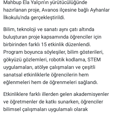
Mahbup Ela Yalçın'ın yürütücülüğünde
Genel
hazırlanan proje, Avanos ilçesine bağlı Ayhanlar
Asayiş
İlkokulu'nda gerçekleştirildi.
Kültür - Sanat
Bilim, teknoloji ve sanatı aynı çatı altında
buluşturan proje kapsamında öğrenciler için
Politika
birbirinden farklı 15 etkinlik düzenlendi.
Program boyunca söyleşiler, bilim gösterileri,
Magazin
gökyüzü gözlemleri, robotik kodlama, STEM
Çevre
uygulamaları, atölye çalışmaları ve çeşitli
sanatsal etkinliklerle öğrencilerin hem
Haberde İnsan
eğlenmeleri hem de öğrenmeleri sağlandı.
Etkinliklere farklı illerden gelen akademisyenler
ve öğretmenler de katkı sunarken, öğrenciler
bilimsel çalışmaları uygulamalı olarak