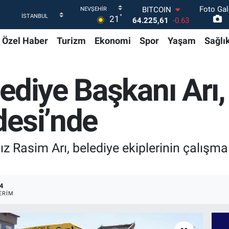
Foto Gal
DOLAR
°
21
47,7143
0.16
EURO
Özel Haber
Turizm
Ekonomi
Spor
Yaşam
Sağlı
55,0317
-0.02
STERLİN
64,2463
0.07
GRAM ALTIN
ediye Başkanı Arı,
6574.81
1.44
BİST100
13.799
70
desi’nde
BITCOIN
64.225,61
-0.63
 Rasim Arı, belediye ekiplerinin çalışma
4
ERIM