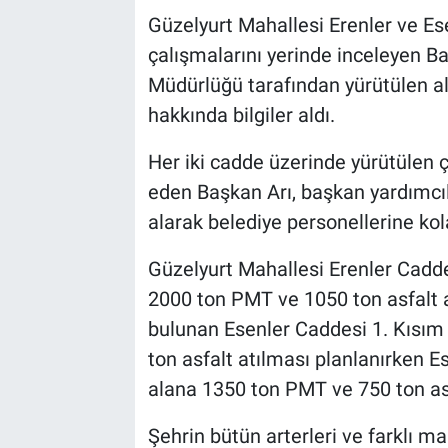
Güzelyurt Mahallesi Erenler ve Es
Bilim-Tek
çalışmalarını yerinde inceleyen Ba
Müdürlüğü tarafından yürütülen al
Teknoloji
hakkında bilgiler aldı.
Röportaj
Her iki cadde üzerinde yürütülen ç
eden Başkan Arı, başkan yardımcıla
Kayseri
alarak belediye personellerine kola
Niğde
Güzelyurt Mahallesi Erenler Cadd
2000 ton PMT ve 1050 ton asfalt 
Aksaray
bulunan Esenler Caddesi 1. Kısı
Kırşehir
ton asfalt atılması planlanırken E
alana 1350 ton PMT ve 750 ton asf
Yerel
Şehrin bütün arterleri ve farklı ma