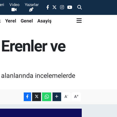
eri
Video
Yazarlar
k
Yerel
Genel
Asayiş
 Erenler ve
 alanlarında incelemelerde
-
+
A
A