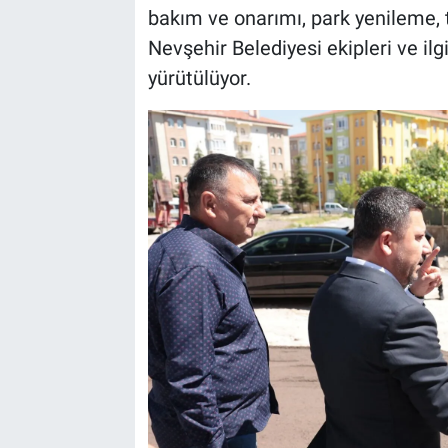
Genel
bakım ve onarımı, park yenileme, 
Nevşehir Belediyesi ekipleri ve ilgi
Asayiş
yürütülüyor.
Kültür - Sanat
Politika
Magazin
Çevre
Haberde İnsan