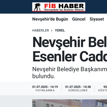
Foto Galeri
Nevşehir'de Bugün
Nevşehir'de Bugün
Nevşehir'de Bugün
Nöbetçi Eczaneler
Nevşehir'de Bugün
Güncel
Siyaset
Video
Güncel
Güncel
Güncel
Hava Durumu
HABERLER
YEREL
Nevşehir Bel
Yazarlar
Siyaset
Siyaset
Siyaset
Trafik Durumu
Esenler Cad
Özel Haber
Özel Haber
Özel Haber
Süper Lig Puan Durumu ve Fikstür
Turizm
Turizm
Turizm
Tüm Manşetler
Nevşehir Belediye Başkanımız
bulundu.
Ekonomi
Ekonomi
Ekonomi
Son Dakika Haberleri
01.07.2025 - 14:19
01.07.2025 - 14:38
93
YAYINLANMA
GÜNCELLEME
GÖST
Spor
Spor
Spor
Haber Arşivi
Yaşam
Gündem
Gündem