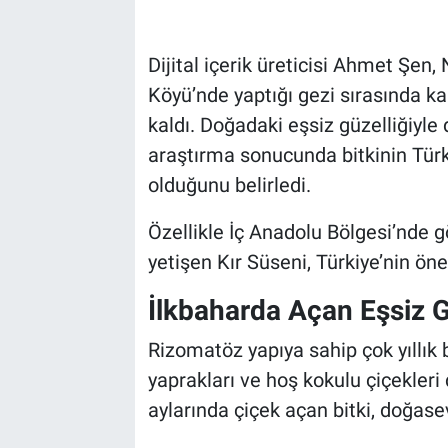
Bilim-Tek
Dijital içerik üreticisi Ahmet Şen
Köyü’nde yaptığı gezi sırasında ka
Teknoloji
kaldı. Doğadaki eşsiz güzelliğiyle 
Röportaj
araştırma sonucunda bitkinin Türki
olduğunu belirledi.
Kayseri
Özellikle İç Anadolu Bölgesi’nde 
Niğde
yetişen Kır Süseni, Türkiye’nin öne
Aksaray
İlkbaharda Açan Eşsiz G
Rizomatöz yapıya sahip çok yıllık bi
Kırşehir
yaprakları ve hoş kokulu çiçekleri
Yerel
aylarında çiçek açan bitki, doğaseve