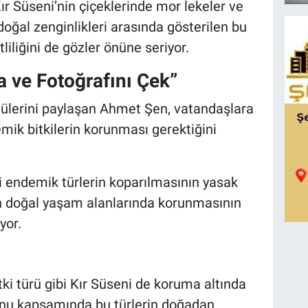
Kır Süseni’nin çiçeklerinde mor lekeler ve
 doğal zenginlikleri arasında gösterilen bu
tliliğini de gözler önüne seriyor.
 ve Fotoğrafını Çek”
tülerini paylaşan Ahmet Şen, vatandaşlara
mik bitkilerin korunması gerektiğini
ri endemik türlerin koparılmasının yasak
rin doğal yaşam alanlarında korunmasının
yor.
ki türü gibi Kır Süseni de koruma altında
unu kapsamında bu türlerin doğadan