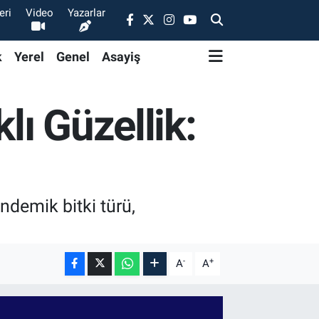
eri
Video
Yazarlar
k
Yerel
Genel
Asayiş
ı Güzellik:
endemik bitki türü,
-
+
A
A