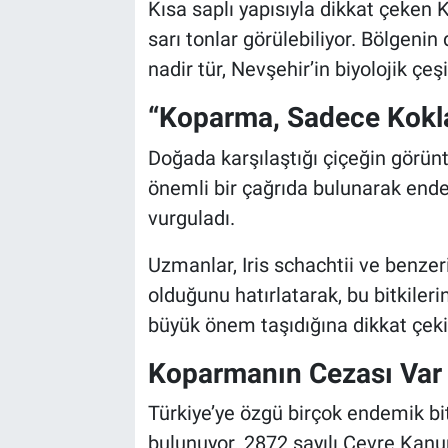
Genel
Kısa saplı yapısıyla dikkat çeken 
sarı tonlar görülebiliyor. Bölgenin
Asayiş
nadir tür, Nevşehir’in biyolojik çeşi
Kültür - Sanat
“Koparma, Sadece Kokla
Doğada karşılaştığı çiçeğin görün
Politika
önemli bir çağrıda bulunarak ende
Magazin
vurguladı.
Çevre
Uzmanlar, Iris schachtii ve benze
olduğunu hatırlatarak, bu bitkile
Haberde İnsan
büyük önem taşıdığına dikkat çeki
Koparmanın Cezası Var
Türkiye’ye özgü birçok endemik bit
bulunuyor. 2872 sayılı Çevre Kan