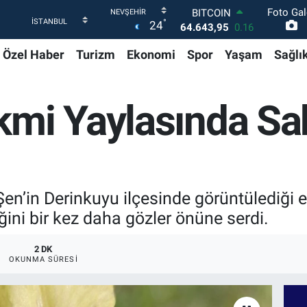
Foto Gal
DOLAR
°
24
47,6006
0.06
EURO
Özel Haber
Turizm
Ekonomi
Spor
Yaşam
Sağlı
55,0250
0.02
STERLİN
64,2398
0.2
GRAM ALTIN
mi Yaylasında Sakl
6500.87
0.12
BİST100
13.799
70
BITCOIN
64.643,95
0.16
t Şen’in Derinkuyu ilçesinde görüntülediği 
iğini bir kez daha gözler önüne serdi.
2 DK
OKUNMA SÜRESI