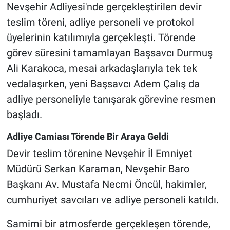
Genel
Nevşehir Adliyesi'nde gerçekleştirilen devir
teslim töreni, adliye personeli ve protokol
Asayiş
üyelerinin katılımıyla gerçekleşti. Törende
görev süresini tamamlayan Başsavcı Durmuş
Kültür - Sanat
Ali Karakoca, mesai arkadaşlarıyla tek tek
Politika
vedalaşırken, yeni Başsavcı Adem Çalış da
adliye personeliyle tanışarak görevine resmen
Magazin
başladı.
Çevre
Adliye Camiası Törende Bir Araya Geldi
Devir teslim törenine Nevşehir İl Emniyet
Haberde İnsan
Müdürü Serkan Karaman, Nevşehir Baro
Başkanı Av. Mustafa Necmi Öncül, hakimler,
cumhuriyet savcıları ve adliye personeli katıldı.
Samimi bir atmosferde gerçekleşen törende,