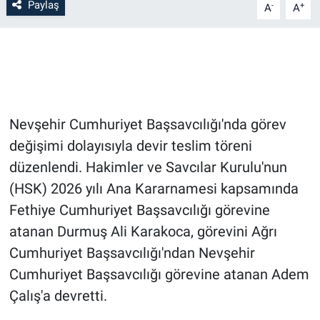
Paylaş
-
+
A
A
Bilim-Tek
Teknoloji
Röportaj
Nevşehir Cumhuriyet Başsavcılığı'nda görev
Kayseri
değişimi dolayısıyla devir teslim töreni
düzenlendi. Hakimler ve Savcılar Kurulu'nun
Niğde
(HSK) 2026 yılı Ana Kararnamesi kapsamında
Fethiye Cumhuriyet Başsavcılığı görevine
Aksaray
atanan Durmuş Ali Karakoca, görevini Ağrı
Cumhuriyet Başsavcılığı'ndan Nevşehir
Kırşehir
Cumhuriyet Başsavcılığı görevine atanan Adem
Yerel
Çalış'a devretti.