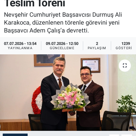
Teslim Töreni
Sağlık
İlan - Duyuru- Mesaj
İlan - Duyuru- Mesaj
Nevşehir Cumhuriyet Başsavcısı Durmuş Ali
Karakoca, düzenlenen törenle görevini yeni
Yerel
Türkiye Gündemi
Türkiye Gündemi
Başsavcı Adem Çalış’a devretti.
Genel
Sizden Gelenler
Sizden Gelenler
07.07.2026 - 13:54
09.07.2026 - 12:50
2
1239
YAYINLANMA
GÜNCELLEME
PAYLAŞIM
GÖSTERIM
Asayiş
Yaşam
Sağlık
Eğitim
Kültür
3.Sayfa
Medya