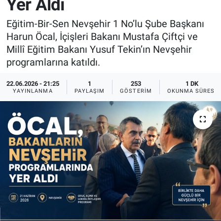
Yer Aldı
Sağlık
İlan - Duyuru- Mesaj
İlan - Duyuru- Mesaj
Eğitim-Bir-Sen Nevşehir 1 No’lu Şube Başkanı
Harun Öcal, İçişleri Bakanı Mustafa Çiftçi ve
Yerel
Türkiye Gündemi
Türkiye Gündemi
Millî Eğitim Bakanı Yusuf Tekin’ın Nevşehir
programlarına katıldı.
Genel
Sizden Gelenler
Sizden Gelenler
22.06.2026 - 21:25
1
253
1 DK
YAYINLANMA
PAYLAŞIM
GÖSTERIM
OKUNMA SÜRESI
Asayiş
Yaşam
Sağlık
Eğitim
Kültür
3.Sayfa
Medya