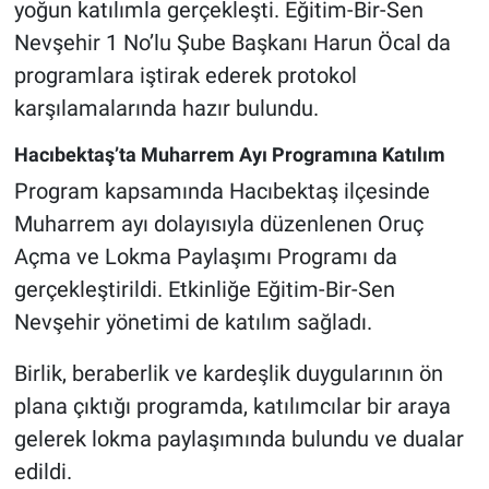
yoğun katılımla gerçekleşti. Eğitim-Bir-Sen
Genel
Nevşehir 1 No’lu Şube Başkanı Harun Öcal da
Asayiş
programlara iştirak ederek protokol
karşılamalarında hazır bulundu.
Kültür - Sanat
Hacıbektaş’ta Muharrem Ayı Programına Katılım
Politika
Program kapsamında Hacıbektaş ilçesinde
Muharrem ayı dolayısıyla düzenlenen Oruç
Magazin
Açma ve Lokma Paylaşımı Programı da
Çevre
gerçekleştirildi. Etkinliğe Eğitim-Bir-Sen
Nevşehir yönetimi de katılım sağladı.
Haberde İnsan
Birlik, beraberlik ve kardeşlik duygularının ön
plana çıktığı programda, katılımcılar bir araya
gelerek lokma paylaşımında bulundu ve dualar
edildi.