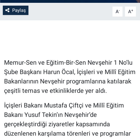
Paylaş
-
+
A
A
Bilim-Tek
Teknoloji
Röportaj
Memur-Sen ve Eğitim-Bir-Sen Nevşehir 1 No’lu
Kayseri
Şube Başkanı Harun Öcal, İçişleri ve Millî Eğitim
Niğde
Bakanlarının Nevşehir programlarına katılarak
çeşitli temas ve etkinliklerde yer aldı.
Aksaray
İçişleri Bakanı Mustafa Çiftçi ve Millî Eğitim
Kırşehir
Bakanı Yusuf Tekin’ın Nevşehir’de
gerçekleştirdiği ziyaretler kapsamında
Yerel
düzenlenen karşılama törenleri ve programlar