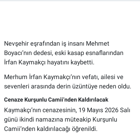
Bilim-Tek
Teknoloji
Nevşehir eşrafından iş insanı Mehmet
Röportaj
Boyacı’nın dedesi, eski kasap esnaflarından
İrfan Kaymakçı hayatını kaybetti.
Kayseri
Merhum İrfan Kaymakçı’nın vefatı, ailesi ve
Niğde
sevenleri arasında derin üzüntüye neden oldu.
Aksaray
Cenaze Kurşunlu Camii’nden Kaldırılacak
Kaymakçı’nın cenazesinin, 19 Mayıs 2026 Salı
Kırşehir
günü ikindi namazına müteakip Kurşunlu
Yerel
Camii’nden kaldırılacağı öğrenildi.