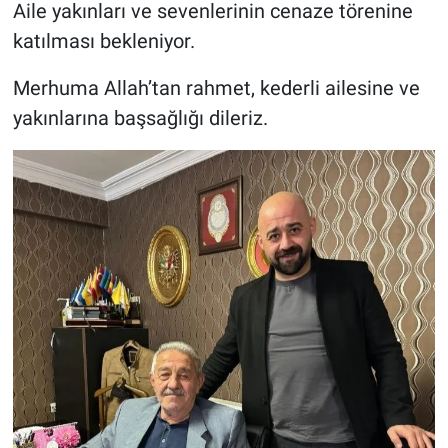
Genel
Aile yakınları ve sevenlerinin cenaze törenine
katılması bekleniyor.
Asayiş
Merhuma Allah’tan rahmet, kederli ailesine ve
Kültür - Sanat
yakınlarına başsağlığı dileriz.
Politika
Magazin
Çevre
Haberde İnsan