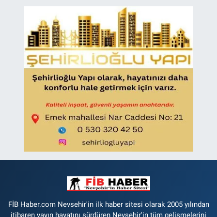
FİB Haber.com Nevsehir'in ilk haber sitesi olarak 2005 yılından
itibaren yayın hayatını sürdüren Nevşehir'in tüm gelişmelerini