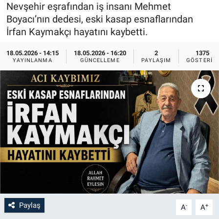
Nevşehir eşrafından iş insanı Mehmet
Sağlık
İlan - Duyuru- Mesaj
İlan - Duyuru- Mesaj
Boyacı’nın dedesi, eski kasap esnaflarından
İrfan Kaymakçı hayatını kaybetti.
Yerel
Türkiye Gündemi
Türkiye Gündemi
18.05.2026 - 14:15
18.05.2026 - 16:20
2
1375
YAYINLANMA
GÜNCELLEME
PAYLAŞIM
GÖSTERIM
Genel
Sizden Gelenler
Sizden Gelenler
Asayiş
Yaşam
Sağlık
Eğitim
Kültür
3.Sayfa
Paylaş
-
+
A
A
Medya