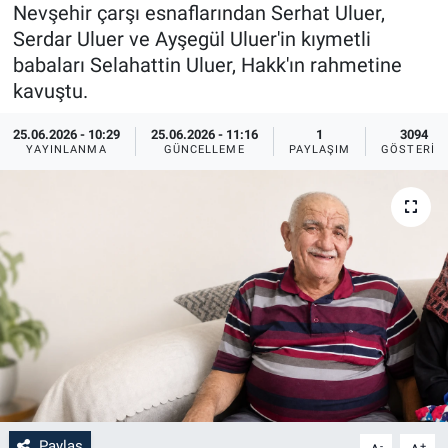
Nevşehir çarşı esnaflarından Serhat Uluer,
Sağlık
İlan - Duyuru- Mesaj
İlan - Duyuru- Mesaj
Serdar Uluer ve Ayşegül Uluer'in kıymetli
babaları Selahattin Uluer, Hakk'ın rahmetine
Yerel
Türkiye Gündemi
Türkiye Gündemi
kavuştu.
25.06.2026 - 10:29
25.06.2026 - 11:16
1
3094
Genel
Sizden Gelenler
Sizden Gelenler
YAYINLANMA
GÜNCELLEME
PAYLAŞIM
GÖSTERIM
Asayiş
Yaşam
Sağlık
Eğitim
Kültür
3.Sayfa
Medya
Paylaş
-
+