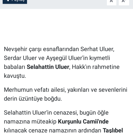
A
A
Bilim-Tek
Teknoloji
Röportaj
Nevşehir çarşı esnaflarından Serhat Uluer,
Serdar Uluer ve Ayşegül Uluer'in kıymetli
Kayseri
babaları
Selahattin Uluer
, Hakk'ın rahmetine
Niğde
kavuştu.
Merhumun vefatı ailesi, yakınları ve sevenlerini
Aksaray
derin üzüntüye boğdu.
Kırşehir
Selahattin Uluer'in cenazesi, bugün öğle
Yerel
namazına müteakip
Kurşunlu Camii'nde
kılınacak cenaze namazının ardından
Taşlıbel