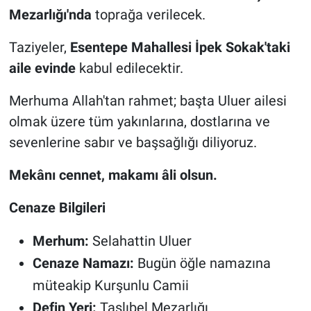
Genel
Mezarlığı'nda
toprağa verilecek.
Asayiş
Taziyeler,
Esentepe Mahallesi İpek Sokak'taki
aile evinde
kabul edilecektir.
Kültür - Sanat
Merhuma Allah'tan rahmet; başta Uluer ailesi
Politika
olmak üzere tüm yakınlarına, dostlarına ve
sevenlerine sabır ve başsağlığı diliyoruz.
Magazin
Mekânı cennet, makamı âli olsun.
Çevre
Cenaze Bilgileri
Haberde İnsan
Merhum:
Selahattin Uluer
Cenaze Namazı:
Bugün öğle namazına
müteakip Kurşunlu Camii
Defin Yeri:
Taşlıbel Mezarlığı