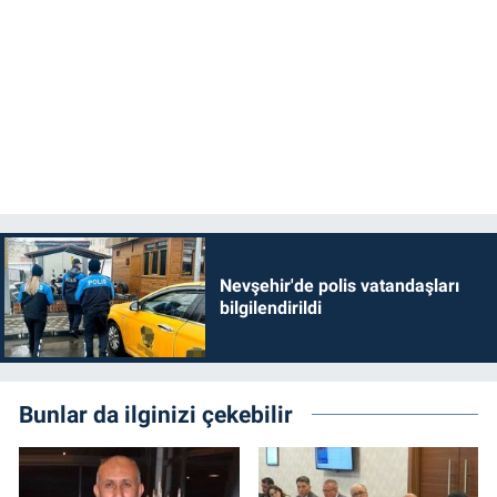
Nevşehir'de polis vatandaşları
bilgilendirildi
Bunlar da ilginizi çekebilir