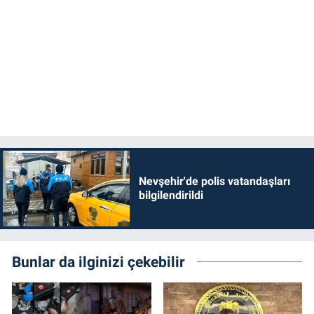
Nevşehir'de polis vatandaşları
bilgilendirildi
Bunlar da ilginizi çekebilir