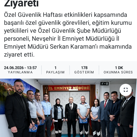
Ziyareti
Sağlık
İlan - Duyuru- Mesaj
İlan - Duyuru- Mesaj
Özel Güvenlik Haftası etkinlikleri kapsamında
başarılı özel güvenlik görevlileri, eğitim kurumu
Yerel
Türkiye Gündemi
Türkiye Gündemi
yetkilileri ve Özel Güvenlik Şube Müdürlüğü
personeli, Nevşehir İl Emniyet Müdürlüğü İl
Genel
Sizden Gelenler
Sizden Gelenler
Emniyet Müdürü Serkan Karaman’ı makamında
ziyaret etti.
Asayiş
Yaşam
24.06.2026 - 13:57
1
178
1 DK
YAYINLANMA
PAYLAŞIM
GÖSTERIM
OKUNMA SÜRESI
Sağlık
Eğitim
Kültür
3.Sayfa
Medya