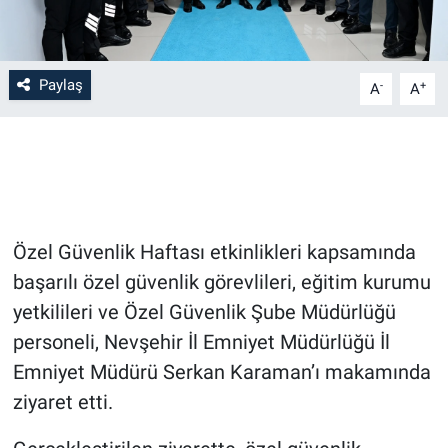
Bilim-Tek
Paylaş
-
+
A
A
Teknoloji
Röportaj
Kayseri
Özel Güvenlik Haftası etkinlikleri kapsamında
Niğde
başarılı özel güvenlik görevlileri, eğitim kurumu
Aksaray
yetkilileri ve Özel Güvenlik Şube Müdürlüğü
personeli, Nevşehir İl Emniyet Müdürlüğü İl
Kırşehir
Emniyet Müdürü Serkan Karaman’ı makamında
ziyaret etti.
Yerel