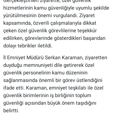
Gerçekleştirilen ziyarette, özel güvenlik
Genel
hizmetlerinin kamu güvenliğiyle uyumlu şekilde
Asayiş
yürütülmesinin önemi vurgulandı. Ziyaret
kapsamında, özverili çalışmalarıyla dikkat
Kültür - Sanat
çeken özel güvenlik görevlilerine teşekkür
edilirken, görevlerinde gösterdikleri başarıdan
Politika
dolayı tebrikler iletildi.
Magazin
İl Emniyet Müdürü Serkan Karaman, ziyaretten
duyduğu memnuniyeti dile getirerek özel
Çevre
güvenlik personelinin kamu düzeninin
Haberde İnsan
sağlanmasında önemli bir görev üstlendiğini
ifade etti. Karaman, emniyet teşkilatı ile özel
güvenlik birimlerinin iş birliğinin toplum
güvenliği açısından büyük önem taşıdığını
belirtti.