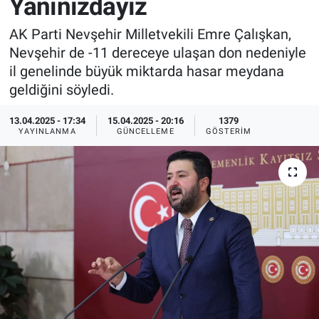
Yanınızdayız
Sağlık
İlan - Duyuru- Mesaj
İlan - Duyuru- Mesaj
AK Parti Nevşehir Milletvekili Emre Çalışkan,
Nevşehir de -11 dereceye ulaşan don nedeniyle
Yerel
Türkiye Gündemi
Türkiye Gündemi
il genelinde büyük miktarda hasar meydana
geldiğini söyledi.
Genel
Sizden Gelenler
Sizden Gelenler
13.04.2025 - 17:34
15.04.2025 - 20:16
1379
YAYINLANMA
GÜNCELLEME
GÖSTERIM
Asayiş
Yaşam
Sağlık
Eğitim
Kültür
3.Sayfa
Medya