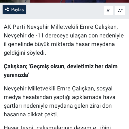
Paylaş
-
+
A
A
Bilim-Tek
AK Parti Nevşehir Milletvekili Emre Çalışkan,
Teknoloji
Nevşehir de -11 dereceye ulaşan don nedeniyle
Röportaj
il genelinde büyük miktarda hasar meydana
geldiğini söyledi.
Kayseri
Çalışkan; 'Geçmiş olsun, devletimiz her daim
Niğde
yanınızda'
Aksaray
Nevşehir Milletvekili Emre Çalışkan, sosyal
medya hesabından yaptığı açıklamada hava
Kırşehir
şartları nedeniyle meydana gelen zirai don
hasarına dikkat çekti.
Yerel
Hasar tespit çalışmalarının devam ettiğini