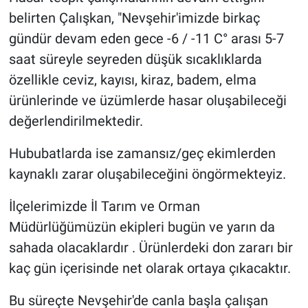
Genel
belirten Çalışkan, "Nevşehir'imizde birkaç
gündür devam eden gece -6 / -11 C° arası 5-7
Asayiş
saat süreyle seyreden düşük sıcaklıklarda
Kültür - Sanat
özellikle ceviz, kayısı, kiraz, badem, elma
ürünlerinde ve üzümlerde hasar oluşabileceği
Politika
değerlendirilmektedir.
Magazin
Hububatlarda ise zamansız/geç ekimlerden
kaynaklı zarar oluşabileceğini öngörmekteyiz.
Çevre
İlçelerimizde İl Tarım ve Orman
Haberde İnsan
Müdürlüğümüzün ekipleri bugün ve yarın da
sahada olacaklardır . Ürünlerdeki don zararı bir
kaç gün içerisinde net olarak ortaya çıkacaktır.
Bu süreçte Nevşehir'de canla başla çalışan