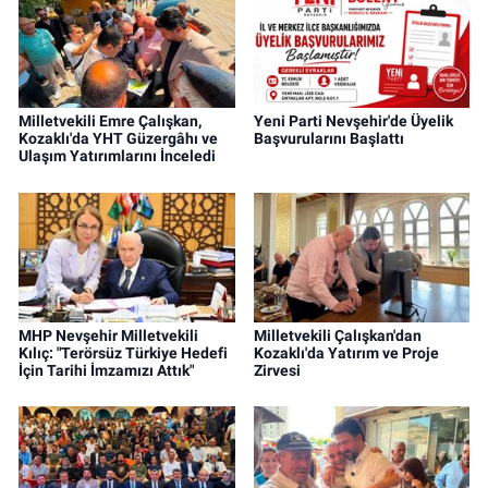
Milletvekili Emre Çalışkan,
Yeni Parti Nevşehir'de Üyelik
Kozaklı'da YHT Güzergâhı ve
Başvurularını Başlattı
Ulaşım Yatırımlarını İnceledi
MHP Nevşehir Milletvekili
Milletvekili Çalışkan'dan
Kılıç: "Terörsüz Türkiye Hedefi
Kozaklı'da Yatırım ve Proje
İçin Tarihi İmzamızı Attık"
Zirvesi