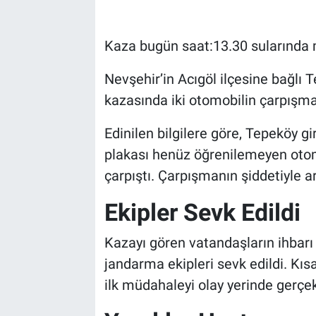
Bilim-Tek
Kaza bugün saat:13.30 sularında 
Teknoloji
Nevşehir’in Acıgöl ilçesine bağlı 
kazasında iki otomobilin çarpışmas
Röportaj
Edinilen bilgilere göre, Tepeköy gi
Kayseri
plakası henüz öğrenilemeyen oto
çarpıştı. Çarpışmanın şiddetiyle a
Niğde
Ekipler Sevk Edildi
Aksaray
Kazayı gören vatandaşların ihbarı ü
Kırşehir
jandarma ekipleri sevk edildi. Kıs
ilk müdahaleyi olay yerinde gerçek
Yerel