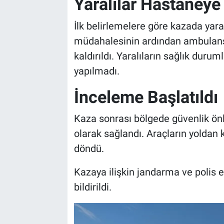
Yaralılar Hastaneye 
Genel
İlk belirlemelere göre kazada yaral
Asayiş
müdahalesinin ardından ambulans
Kültür - Sanat
kaldırıldı. Yaralıların sağlık duru
yapılmadı.
Politika
İnceleme Başlatıldı
Magazin
Kaza sonrası bölgede güvenlik önlem
Çevre
olarak sağlandı. Araçların yoldan
döndü.
Haberde İnsan
Kazaya ilişkin jandarma ve polis e
bildirildi.