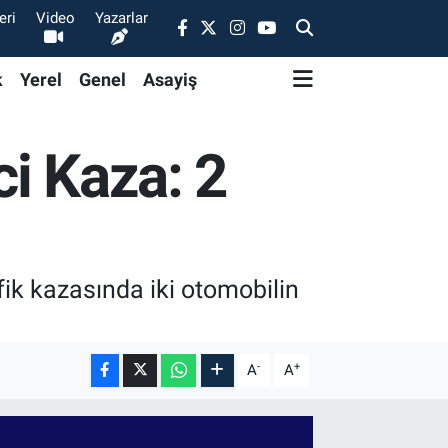
eri
Video
Yazarlar
k
Yerel
Genel
Asayiş
i Kaza: 2
fik kazasında iki otomobilin
-
+
A
A