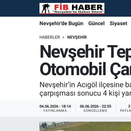
Foto Galeri
Nevşehir'de Bugün
Nevşehir'de Bugün
Nevşehir'de Bugün
Nöbetçi Eczaneler
Nevşehir'de Bugün
Güncel
Siyaset
Video
Güncel
Güncel
Güncel
Hava Durumu
HABERLER
NEVŞEHIR
Nevşehir Tep
Yazarlar
Siyaset
Siyaset
Siyaset
Trafik Durumu
Otomobil Çar
Özel Haber
Özel Haber
Özel Haber
Süper Lig Puan Durumu ve Fikstür
Turizm
Turizm
Turizm
Tüm Manşetler
Nevşehir’in Acıgöl ilçesine 
çarpışması sonucu 4 kişi yar
Ekonomi
Ekonomi
Ekonomi
Son Dakika Haberleri
04.06.2026 - 18:14
06.06.2026 - 22:55
3
YAYINLANMA
GÜNCELLEME
PAYL
Spor
Spor
Spor
Haber Arşivi
Yaşam
Gündem
Gündem