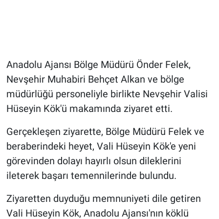
Genel
Asayiş
Kültür - Sanat
Anadolu Ajansı Bölge Müdürü Önder Felek,
Nevşehir Muhabiri Behçet Alkan ve bölge
Politika
müdürlüğü personeliyle birlikte Nevşehir Valisi
Magazin
Hüseyin Kök'ü makamında ziyaret etti.
Çevre
Gerçekleşen ziyarette, Bölge Müdürü Felek ve
beraberindeki heyet, Vali Hüseyin Kök'e yeni
Haberde İnsan
görevinden dolayı hayırlı olsun dileklerini
ileterek başarı temennilerinde bulundu.
Ziyaretten duyduğu memnuniyeti dile getiren
Vali Hüseyin Kök, Anadolu Ajansı'nın köklü