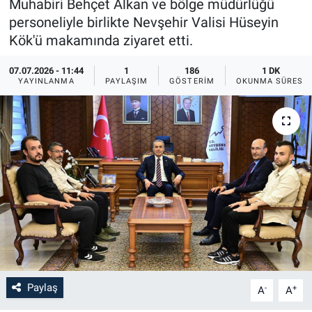
Muhabiri Behçet Alkan ve bölge müdürlüğü
personeliyle birlikte Nevşehir Valisi Hüseyin
Bilim-Tek
Kök'ü makamında ziyaret etti.
Teknoloji
07.07.2026 - 11:44
1
186
1 DK
YAYINLANMA
PAYLAŞIM
GÖSTERIM
OKUNMA SÜRESI
Röportaj
Kayseri
Niğde
Aksaray
Kırşehir
Yerel
Paylaş
-
+
A
A