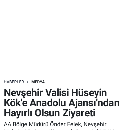
Sağlık
İlan - Duyuru- Mesaj
İlan - Duyuru- Mesaj
Yerel
Türkiye Gündemi
Türkiye Gündemi
Genel
Sizden Gelenler
Sizden Gelenler
Asayiş
Yaşam
Sağlık
HABERLER
MEDYA
Eğitim
Nevşehir Valisi Hüseyin
Kültür
Kök'e Anadolu Ajansı'ndan
Hayırlı Olsun Ziyareti
3.Sayfa
AA Bölge Müdürü Önder Felek, Nevşehir
Medya