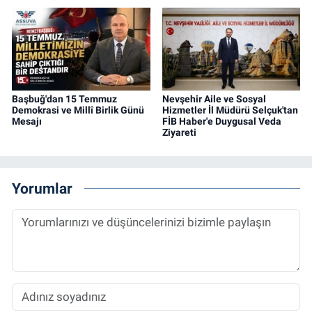
Başbuğ'dan 15 Temmuz
Nevşehir Aile ve Sosyal
Demokrasi ve Millî Birlik Günü
Hizmetler İl Müdürü Selçuk'tan
Mesajı
FİB Haber'e Duygusal Veda
Ziyareti
Yorumlar