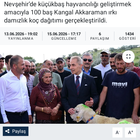
Nevşehir’de küçükbaş hayvancılığı geliştirmek
Sağlık
İlan - Duyuru- Mesaj
İlan - Duyuru- Mesaj
amacıyla 100 baş Kangal Akkaraman ırkı
damızlık koç dağıtımı gerçekleştirildi.
Yerel
Türkiye Gündemi
Türkiye Gündemi
13.06.2026 - 19:02
15.06.2026 - 17:17
6
1434
YAYINLANMA
GÜNCELLEME
PAYLAŞIM
GÖSTERIM
Genel
Sizden Gelenler
Sizden Gelenler
Asayiş
Yaşam
Sağlık
Eğitim
Kültür
3.Sayfa
Paylaş
-
+
A
A
Medya