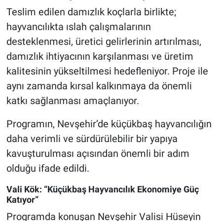
Genel
Teslim edilen damızlık koçlarla birlikte;
hayvancılıkta ıslah çalışmalarının
Asayiş
desteklenmesi, üretici gelirlerinin artırılması,
Kültür - Sanat
damızlık ihtiyacının karşılanması ve üretim
kalitesinin yükseltilmesi hedefleniyor. Proje ile
Politika
aynı zamanda kırsal kalkınmaya da önemli
katkı sağlanması amaçlanıyor.
Magazin
Programın, Nevşehir’de küçükbaş hayvancılığın
Çevre
daha verimli ve sürdürülebilir bir yapıya
kavuşturulması açısından önemli bir adım
Haberde İnsan
olduğu ifade edildi.
Vali Kök: “Küçükbaş Hayvancılık Ekonomiye Güç
Katıyor”
Programda konuşan Nevşehir Valisi Hüseyin