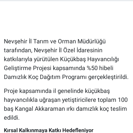
Bilim-Tek
Teknoloji
Nevşehir İl Tarım ve Orman Müdürlüğü
Röportaj
tarafından, Nevşehir İl Özel İdaresinin
katkılarıyla yürütülen Küçükbaş Hayvancılığı
Kayseri
Geliştirme Projesi kapsamında %50 hibeli
Niğde
Damızlık Koç Dağıtım Programı gerçekleştirildi.
Aksaray
Proje kapsamında il genelinde küçükbaş
hayvancılıkla uğraşan yetiştiricilere toplam 100
Kırşehir
baş Kangal Akkaraman ırkı damızlık koç teslim
edildi.
Yerel
Kırsal Kalkınmaya Katkı Hedefleniyor