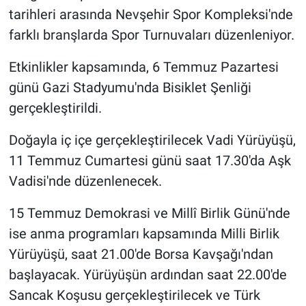
Genel
tarihleri arasında Nevşehir Spor Kompleksi'nde
farklı branşlarda Spor Turnuvaları düzenleniyor.
Asayiş
Etkinlikler kapsamında, 6 Temmuz Pazartesi
Kültür - Sanat
günü Gazi Stadyumu'nda Bisiklet Şenliği
gerçekleştirildi.
Politika
Doğayla iç içe gerçekleştirilecek Vadi Yürüyüşü,
Magazin
11 Temmuz Cumartesi günü saat 17.30'da Aşk
Çevre
Vadisi'nde düzenlenecek.
15 Temmuz Demokrasi ve Millî Birlik Günü'nde
Haberde İnsan
ise anma programları kapsamında Milli Birlik
Yürüyüşü, saat 21.00'de Borsa Kavşağı'ndan
başlayacak. Yürüyüşün ardından saat 22.00'de
Sancak Koşusu gerçekleştirilecek ve Türk