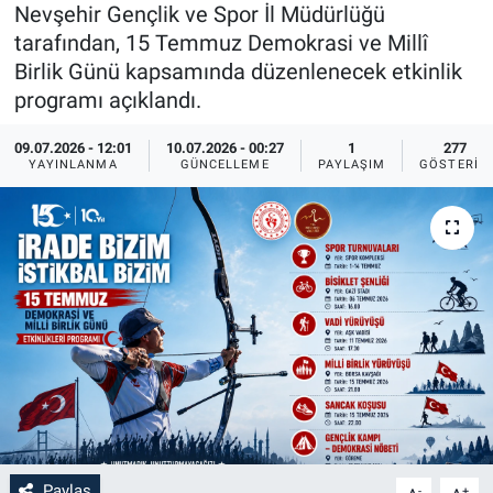
Nevşehir Gençlik ve Spor İl Müdürlüğü
Sağlık
İlan - Duyuru- Mesaj
İlan - Duyuru- Mesaj
tarafından, 15 Temmuz Demokrasi ve Millî
Birlik Günü kapsamında düzenlenecek etkinlik
Yerel
Türkiye Gündemi
Türkiye Gündemi
programı açıklandı.
09.07.2026 - 12:01
10.07.2026 - 00:27
1
277
Genel
Sizden Gelenler
Sizden Gelenler
YAYINLANMA
GÜNCELLEME
PAYLAŞIM
GÖSTERIM
Asayiş
Yaşam
Sağlık
Eğitim
Kültür
3.Sayfa
Medya
Paylaş
-
+