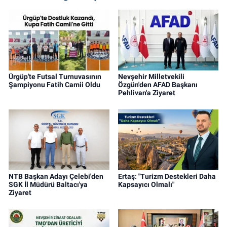
Ürgüp'te Futsal Turnuvasının
Nevşehir Milletvekili
Şampiyonu Fatih Camii Oldu
Özgün'den AFAD Başkanı
Pehlivan'a Ziyaret
NTB Başkan Adayı Çelebi'den
Ertaş: "Turizm Destekleri Daha
SGK İl Müdürü Baltacı'ya
Kapsayıcı Olmalı"
Ziyaret