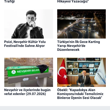
Trafiği
Hikayesi Yazacağız"
Poizi, Nevşehir Kültür Yolu
Türkiye'nin İlk Gece Karting
Festivali'nde Sahne Alıyor
Yarışı Nevşehir'de
Düzenlenecek
Nevşehir ve ilçelerinde bugün
Öbekli: "Kapadokya Alan
vefat edenler (29.07.2026)
Komisyonu'ndaki Temsilcimiz
Binlerce Üyenin Sesi Olacak"