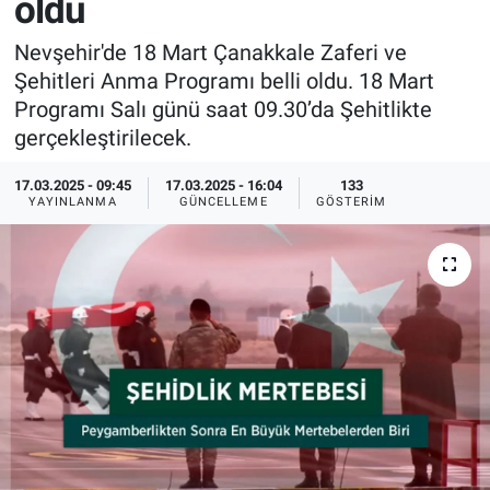
oldu
Sağlık
İlan - Duyuru- Mesaj
İlan - Duyuru- Mesaj
Nevşehir'de 18 Mart Çanakkale Zaferi ve
Şehitleri Anma Programı belli oldu. 18 Mart
Yerel
Türkiye Gündemi
Türkiye Gündemi
Programı Salı günü saat 09.30’da Şehitlikte
gerçekleştirilecek.
Genel
Sizden Gelenler
Sizden Gelenler
17.03.2025 - 09:45
17.03.2025 - 16:04
133
YAYINLANMA
GÜNCELLEME
GÖSTERIM
Asayiş
Yaşam
Sağlık
Eğitim
Kültür
3.Sayfa
Medya