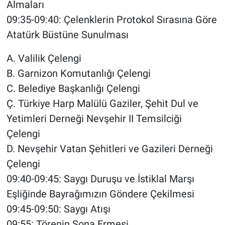
Almaları
Genel
09:35-09:40: Çelenklerin Protokol Sırasına Göre
Asayiş
Atatürk Büstüne Sunulması
Kültür - Sanat
A. Valilik Çelengi
B. Garnizon Komutanlığı Çelengi
Politika
C. Belediye Başkanlığı Çelengi
Ç. Türkiye Harp Malülü Gaziler, Şehit Dul ve
Magazin
Yetimleri Derneği Nevşehir II Temsilciği
Çevre
Çelengi
D. Nevşehir Vatan Şehitleri ve Gazileri Derneği
Haberde İnsan
Çelengi
09:40-09:45: Saygı Duruşu ve İstiklal Marşı
Eşliğinde Bayrağımızın Göndere Çekilmesi
09:45-09:50: Saygı Atışı
09:55: Törenin Sona Ermesi