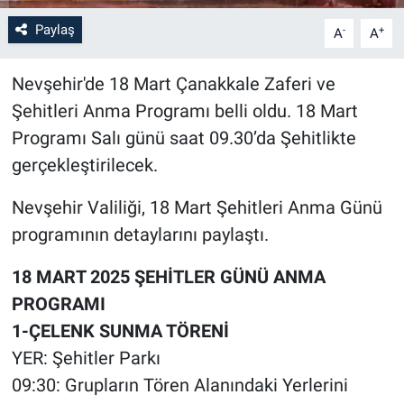
Paylaş
-
+
A
A
Bilim-Tek
Nevşehir'de 18 Mart Çanakkale Zaferi ve
Teknoloji
Şehitleri Anma Programı belli oldu. 18 Mart
Röportaj
Programı Salı günü saat 09.30’da Şehitlikte
gerçekleştirilecek.
Kayseri
Nevşehir Valiliği, 18 Mart Şehitleri Anma Günü
Niğde
programının detaylarını paylaştı.
Aksaray
18 MART 2025 ŞEHİTLER GÜNÜ ANMA
PROGRAMI
Kırşehir
1-ÇELENK SUNMA TÖRENİ
YER: Şehitler Parkı
Yerel
09:30: Grupların Tören Alanındaki Yerlerini