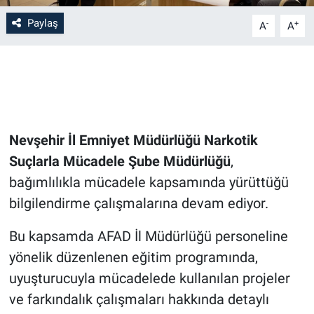
Paylaş
-
+
A
A
Bilim-Tek
Teknoloji
Röportaj
Nevşehir İl Emniyet Müdürlüğü Narkotik
Kayseri
Suçlarla Mücadele Şube Müdürlüğü
,
Niğde
bağımlılıkla mücadele kapsamında yürüttüğü
bilgilendirme çalışmalarına devam ediyor.
Aksaray
Bu kapsamda AFAD İl Müdürlüğü personeline
Kırşehir
yönelik düzenlenen eğitim programında,
uyuşturucuyla mücadelede kullanılan projeler
Yerel
ve farkındalık çalışmaları hakkında detaylı