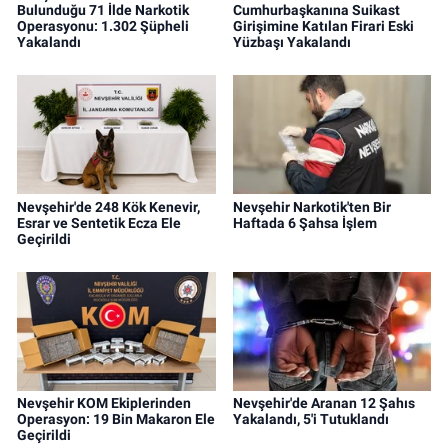
Bulunduğu 71 İlde Narkotik
Cumhurbaşkanına Suikast
Operasyonu: 1.302 Şüpheli
Girişimine Katılan Firari Eski
Yakalandı
Yüzbaşı Yakalandı
Nevşehir'de 248 Kök Kenevir,
Nevşehir Narkotik'ten Bir
Esrar ve Sentetik Ecza Ele
Haftada 6 Şahsa İşlem
Geçirildi
Nevşehir KOM Ekiplerinden
Nevşehir'de Aranan 12 Şahıs
Operasyon: 19 Bin Makaron Ele
Yakalandı, 5'i Tutuklandı
Geçirildi