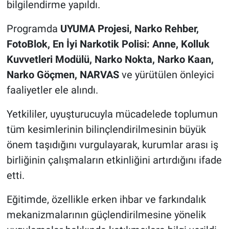
bilgilendirme yapıldı.
Genel
Programda
UYUMA Projesi, Narko Rehber,
Asayiş
FotoBlok, En İyi Narkotik Polisi: Anne, Kolluk
Kültür - Sanat
Kuvvetleri Modülü, Narko Nokta, Narko Kaan,
Narko Göçmen, NARVAS
ve yürütülen önleyici
Politika
faaliyetler ele alındı.
Magazin
Yetkililer, uyuşturucuyla mücadelede toplumun
tüm kesimlerinin bilinçlendirilmesinin büyük
Çevre
önem taşıdığını vurgulayarak, kurumlar arası iş
birliğinin çalışmaların etkinliğini artırdığını ifade
Haberde İnsan
etti.
Eğitimde, özellikle erken ihbar ve farkındalık
mekanizmalarının güçlendirilmesine yönelik