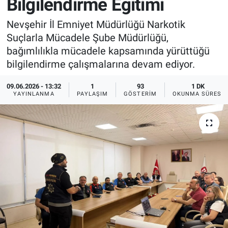
Bilgilendirme Eğitimi
Sağlık
İlan - Duyuru- Mesaj
İlan - Duyuru- Mesaj
Nevşehir İl Emniyet Müdürlüğü Narkotik
Suçlarla Mücadele Şube Müdürlüğü,
Yerel
Türkiye Gündemi
Türkiye Gündemi
bağımlılıkla mücadele kapsamında yürüttüğü
bilgilendirme çalışmalarına devam ediyor.
Genel
Sizden Gelenler
Sizden Gelenler
09.06.2026 - 13:32
1
93
1 DK
YAYINLANMA
PAYLAŞIM
GÖSTERIM
OKUNMA SÜRESI
Asayiş
Yaşam
Sağlık
Eğitim
Kültür
3.Sayfa
Medya