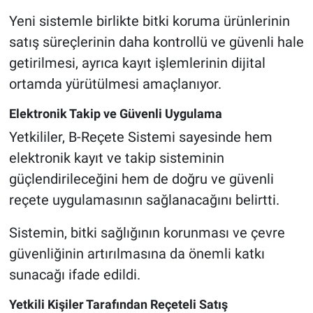
Genel
Yeni sistemle birlikte bitki koruma ürünlerinin
satış süreçlerinin daha kontrollü ve güvenli hale
Asayiş
getirilmesi, ayrıca kayıt işlemlerinin dijital
Kültür - Sanat
ortamda yürütülmesi amaçlanıyor.
Politika
Elektronik Takip ve Güvenli Uygulama
Yetkililer, B-Reçete Sistemi sayesinde hem
Magazin
elektronik kayıt ve takip sisteminin
güçlendirileceğini hem de doğru ve güvenli
Çevre
reçete uygulamasının sağlanacağını belirtti.
Haberde İnsan
Sistemin, bitki sağlığının korunması ve çevre
güvenliğinin artırılmasına da önemli katkı
sunacağı ifade edildi.
Yetkili Kişiler Tarafından Reçeteli Satış