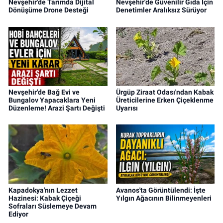
Nevşehir'de Tarımda Dijital
Nevşehir'de Güvenilir Gıda İçin
Dönüşüme Drone Desteği
Denetimler Aralıksız Sürüyor
Nevşehir'de Bağ Evi ve
Ürgüp Ziraat Odası'ndan Kabak
Bungalov Yapacaklara Yeni
Üreticilerine Erken Çiçeklenme
Düzenleme! Arazi Şartı Değişti
Uyarısı
Kapadokya'nın Lezzet
Avanos'ta Görüntülendi: İşte
Hazinesi: Kabak Çiçeği
Yılgın Ağacının Bilinmeyenleri
Sofraları Süslemeye Devam
Ediyor