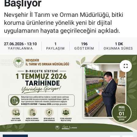
Başlıyor
Sağlık
İlan - Duyuru- Mesaj
İlan - Duyuru- Mesaj
Nevşehir İl Tarım ve Orman Müdürlüğü, bitki
koruma ürünlerine yönelik yeni bir dijital
Yerel
Türkiye Gündemi
Türkiye Gündemi
uygulamanın hayata geçirileceğini açıkladı.
Genel
Sizden Gelenler
Sizden Gelenler
27.06.2026 - 13:10
1
196
1 DK
YAYINLANMA
PAYLAŞIM
GÖSTERIM
OKUNMA SÜRESI
Asayiş
Yaşam
Sağlık
Eğitim
Kültür
3.Sayfa
Medya