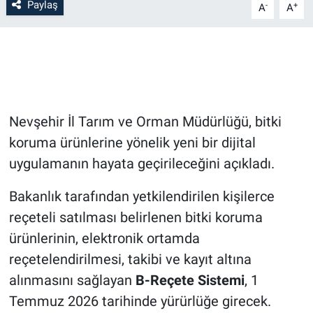
Paylaş
-
+
A
A
Bilim-Tek
Teknoloji
Röportaj
Nevşehir İl Tarım ve Orman Müdürlüğü, bitki
Kayseri
koruma ürünlerine yönelik yeni bir dijital
uygulamanın hayata geçirileceğini açıkladı.
Niğde
Bakanlık tarafından yetkilendirilen kişilerce
Aksaray
reçeteli satılması belirlenen bitki koruma
ürünlerinin, elektronik ortamda
Kırşehir
reçetelendirilmesi, takibi ve kayıt altına
alınmasını sağlayan
B-Reçete Sistemi
, 1
Yerel
Temmuz 2026 tarihinde yürürlüğe girecek.