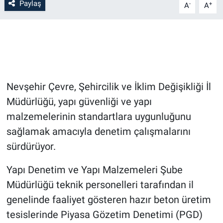
Paylaş
-
+
A
A
Bilim-Tek
Teknoloji
Röportaj
Nevşehir Çevre, Şehircilik ve İklim Değişikliği İl
Kayseri
Müdürlüğü, yapı güvenliği ve yapı
malzemelerinin standartlara uygunluğunu
Niğde
sağlamak amacıyla denetim çalışmalarını
sürdürüyor.
Aksaray
Yapı Denetim ve Yapı Malzemeleri Şube
Kırşehir
Müdürlüğü teknik personelleri tarafından il
genelinde faaliyet gösteren hazır beton üretim
Yerel
tesislerinde Piyasa Gözetim Denetimi (PGD)