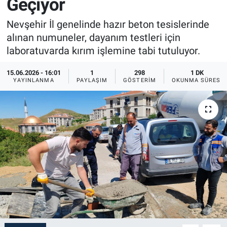
Geçiyor
Sağlık
İlan - Duyuru- Mesaj
İlan - Duyuru- Mesaj
Nevşehir İl genelinde hazır beton tesislerinde
alınan numuneler, dayanım testleri için
Yerel
Türkiye Gündemi
Türkiye Gündemi
laboratuvarda kırım işlemine tabi tutuluyor.
Genel
Sizden Gelenler
Sizden Gelenler
15.06.2026 - 16:01
1
298
1 DK
YAYINLANMA
PAYLAŞIM
GÖSTERIM
OKUNMA SÜRESI
Asayiş
Yaşam
Sağlık
Eğitim
Kültür
3.Sayfa
Medya