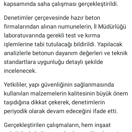
Genel
kapsamında saha çalışması gerçekleştirildi.
Denetimler çerçevesinde hazır beton
Asayiş
firmalarından alınan numunelerin, İl Müdürlüğü
Kültür - Sanat
laboratuvarında gerekli test ve kırma
işlemlerine tabi tutulacağı bildirildi. Yapılacak
Politika
analizlerle betonun dayanım değerleri ve teknik
standartlara uygunluğu detaylı şekilde
Magazin
incelenecek.
Çevre
Yetkililer, yapı güvenliğinin sağlanmasında
Haberde İnsan
kullanılan malzemelerin kalitesinin büyük önem
taşıdığına dikkat çekerek, denetimlerin
periyodik olarak devam edeceğini ifade etti.
Gerçekleştirilen çalışmaların, hem inşaat