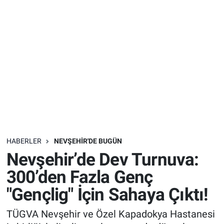
Sağlık
İlan - Duyuru- Mesaj
İlan - Duyuru- Mesaj
Yerel
Türkiye Gündemi
Türkiye Gündemi
Genel
Sizden Gelenler
Sizden Gelenler
Asayiş
Yaşam
Sağlık
HABERLER
NEVŞEHIR'DE BUGÜN
Eğitim
Nevşehir’de Dev Turnuva:
Kültür
300’den Fazla Genç
"Gençlig" İçin Sahaya Çıktı!
3.Sayfa
TÜGVA Nevşehir ve Özel Kapadokya Hastanesi
Medya