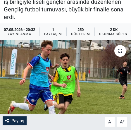
iş birliğiyle liseli gençler arasında düzenlenen
Gençlig futbol turnuvası, büyük bir finalle sona
Bilim-Tek
erdi.
Teknoloji
07.05.2026 - 20:32
1
250
2 DK
YAYINLANMA
PAYLAŞIM
GÖSTERIM
OKUNMA SÜRESI
Röportaj
Kayseri
Niğde
Aksaray
Kırşehir
Yerel
Paylaş
-
+
A
A